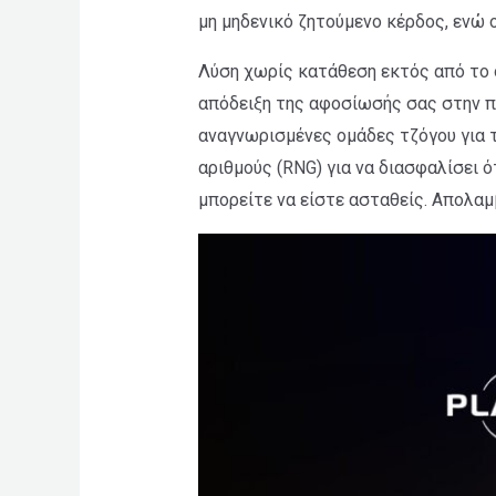
μη μηδενικό ζητούμενο κέρδος, ενώ ο
Λύση χωρίς κατάθεση εκτός από το ό
απόδειξη της αφοσίωσής σας στην π
αναγνωρισμένες ομάδες τζόγου για τ
αριθμούς (RNG) για να διασφαλίσει 
μπορείτε να είστε ασταθείς. Απολαμ