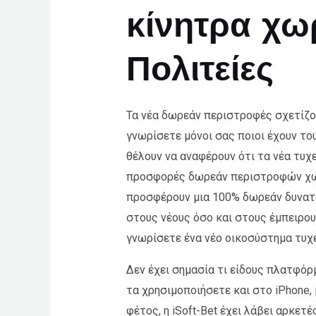
WP
κίνητρα χω
ADA
Compliance
Πολιτείες
Check
plugin
to
Τα νέα δωρεάν περιστροφές σχετίζο
enhance
γνωρίσετε μόνοι σας ποιοι έχουν το
accessibility.
θέλουν να αναφέρουν ότι τα νέα τυχ
προσφορές δωρεάν περιστροφών χωρ
προσφέρουν μια 100% δωρεάν δυνατό
στους νέους όσο και στους έμπειρου
γνωρίσετε ένα νέο οικοσύστημα τυχε
Δεν έχει σημασία τι είδους πλατφόρμ
τα χρησιμοποιήσετε και στο iPhone
φέτος, η iSoft-Bet έχει λάβει αρκετ