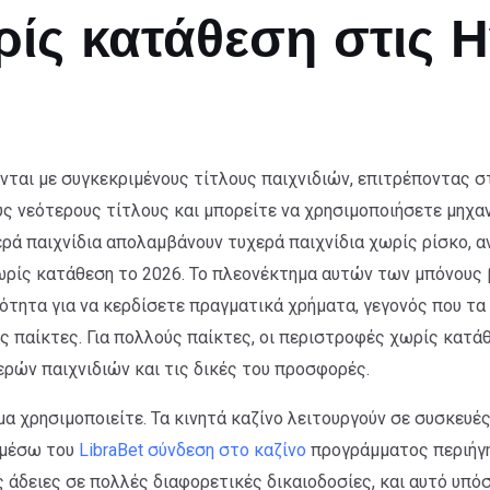
ρίς κατάθεση στις 
νται με συγκεκριμένους τίτλους παιχνιδιών, επιτρέποντας σ
υς νεότερους τίτλους και μπορείτε να χρησιμοποιήσετε μηχαν
ερά παιχνίδια απολαμβάνουν τυχερά παιχνίδια χωρίς ρίσκο, α
ίς κατάθεση το 2026. Το πλεονέκτημα αυτών των μπόνους β
τητα για να κερδίσετε πραγματικά χρήματα, γεγονός που τα
ς παίκτες. Για πολλούς παίκτες, οι περιστροφές χωρίς κατάθ
ρών παιχνιδιών και τις δικές του προσφορές.
α χρησιμοποιείτε. Τα κινητά καζίνο λειτουργούν σε συσκευές
, μέσω του
LibraBet σύνδεση στο καζίνο
προγράμματος περιήγη
ές άδειες σε πολλές διαφορετικές δικαιοδοσίες, και αυτό υπόσ