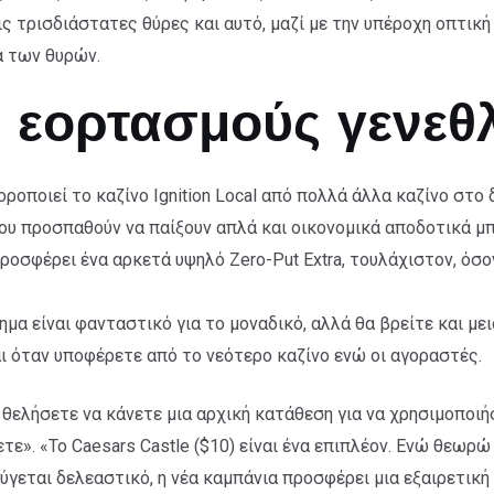
ις τρισδιάστατες θύρες και αυτό, μαζί με την υπέροχη οπτική κ
α των θυρών.
α εορτασμούς γενεθ
οποιεί το καζίνο Ignition Local από πολλά άλλα καζίνο στο 
που προσπαθούν να παίξουν απλά και οικονομικά αποδοτικά μ
 προσφέρει ένα αρκετά υψηλό Zero-Put Extra, τουλάχιστον, ό
ημα είναι φανταστικό για το μοναδικό, αλλά θα βρείτε και με
αι όταν υποφέρετε από το νεότερο καζίνο ενώ οι αγοραστές.
 θελήσετε να κάνετε μια αρχική κατάθεση για να χρησιμοποιή
ε». «Το Caesars Castle ($10) είναι ένα επιπλέον. Ενώ θεωρώ
ύγεται δελεαστικό, η νέα καμπάνια προσφέρει μια εξαιρετική