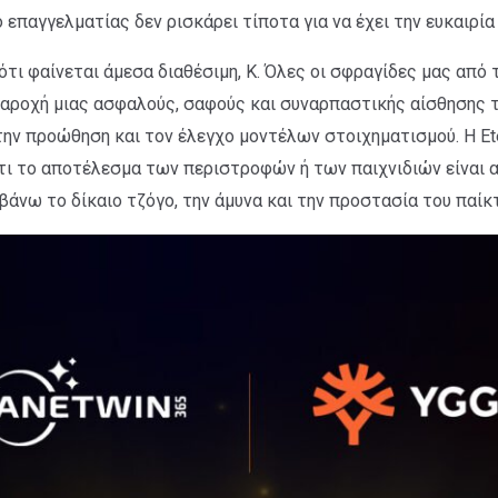
 επαγγελματίας δεν ρισκάρει τίποτα για να έχει την ευκαιρία 
τι φαίνεται άμεσα διαθέσιμη, Κ. Όλες οι σφραγίδες μας από
αροχή μιας ασφαλούς, σαφούς και συναρπαστικής αίσθησης τ
ην προώθηση και τον έλεγχο μοντέλων στοιχηματισμού. Η Ete
ότι το αποτέλεσμα των περιστροφών ή των παιχνιδιών είναι 
βάνω το δίκαιο τζόγο, την άμυνα και την προστασία του παίκτ