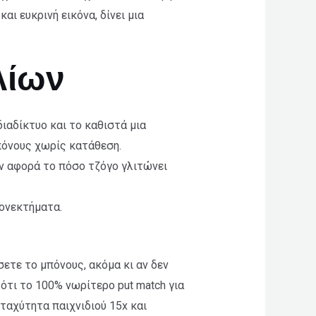
αι ευκρινή εικόνα, δίνει μια
λίων
διαδίκτυο και το καθιστά μια
πόνους χωρίς κατάθεση.
σον αφορά το πόσο τζόγο γλιτώνει
ιονεκτήματα.
σετε το μπόνους, ακόμα κι αν δεν
 ότι το 100% νωρίτερο put match για
 ταχύτητα παιχνιδιού 15x και