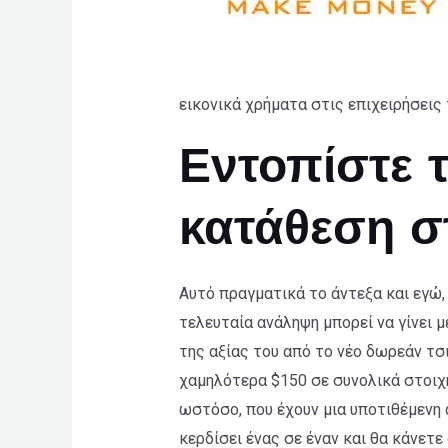
εικονικά χρήματα στις επιχειρήσεις
Εντοπίστε 
κατάθεση σ
Αυτό πραγματικά το άντεξα και εγώ, 
τελευταία ανάληψη μπορεί να γίνει μ
της αξίας του από το νέο δωρεάν τσ
χαμηλότερα $150 σε συνολικά στοιχή
ωστόσο, που έχουν μια υποτιθέμενη α
κερδίσει ένας σε έναν και θα κάνετε 