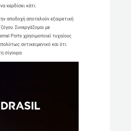
να κερδίσει κάτι.
 την αποδοχή αποτελούν εξαιρετική
ζόγου. Συνεργάζομαι με
rnal Ports χρησιμοποιεί τυχαίους
απολύτως αντικειμενικό και ότι
η σίγουρα.