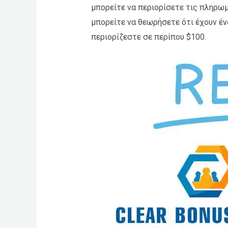
μπορείτε να περιορίσετε τις πληρωμ
μπορείτε να θεωρήσετε ότι έχουν έν
περιορίζεστε σε περίπου $100.