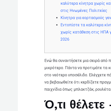
any
καλύτερα κίνητρα χωρίς κ
problems
στις Ηνωμένες Πολιτείες
that
Κίνητρα για εορτασμούς γε
you
Εντοπίστε τα καλύτερα κίν
encounter
χωρίς κατάθεση στις ΗΠΑ γ
using
2026
the
contact
form
Ενώ θα συναντήσετε μια σειρά από 
on
μικρότερο. Πάντα να προτιμάτε τα κ
this
στο νεότερο υποσέλιδο. Ελέγχετε πά
website.
να βεβαιωθείτε ότι κερδίζετε πραγ
This
παιχνίδια όπως μπλακτζάκ, ρουλέτα 
site
Ό,τι θέλετε
uses
the