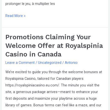
prolonger le jeu, à multiplier les
Read More »
Promotions Claiming Your
Promotions
Claiming
Welcome Offer at Royalspinia
Your
Casino in Canada
Welcome
Offer
Leave a Comment
/
Uncategorized
/
Antonio
at
We’re excited to guide you through the welcome bonuses at
Royalspinia
Royalspinia Casino, tailored for Canadian players
Casino
https://royalspiniacasino.eu.com/. The minute you visit the
in
site, a generous package arrives—meant to enhance your
Canada
first deposits and maximize your playtime across a huge
library of games. Bonus terms can feel like a maze, and our