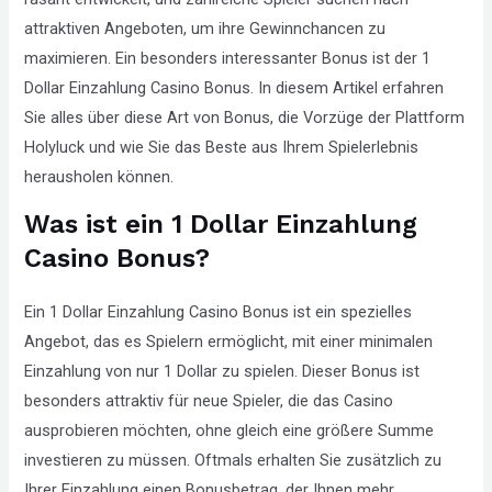
that
attraktiven Angeboten, um ihre Gewinnchancen zu
you
maximieren. Ein besonders interessanter Bonus ist der 1
encounter
Dollar Einzahlung Casino Bonus. In diesem Artikel erfahren
using
Sie alles über diese Art von Bonus, die Vorzüge der Plattform
the
Holyluck und wie Sie das Beste aus Ihrem Spielerlebnis
contact
herausholen können.
form
Was ist ein 1 Dollar Einzahlung
on
Casino Bonus?
this
website.
Ein 1 Dollar Einzahlung Casino Bonus ist ein spezielles
This
Angebot, das es Spielern ermöglicht, mit einer minimalen
site
Einzahlung von nur 1 Dollar zu spielen. Dieser Bonus ist
uses
besonders attraktiv für neue Spieler, die das Casino
the
ausprobieren möchten, ohne gleich eine größere Summe
WP
investieren zu müssen. Oftmals erhalten Sie zusätzlich zu
ADA
Ihrer Einzahlung einen Bonusbetrag, der Ihnen mehr