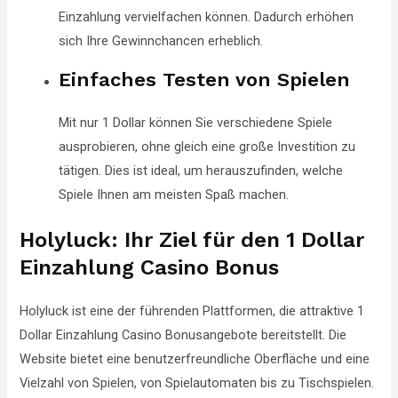
Einzahlung vervielfachen können. Dadurch erhöhen
sich Ihre Gewinnchancen erheblich.
Einfaches Testen von Spielen
Mit nur 1 Dollar können Sie verschiedene Spiele
ausprobieren, ohne gleich eine große Investition zu
tätigen. Dies ist ideal, um herauszufinden, welche
Spiele Ihnen am meisten Spaß machen.
Holyluck: Ihr Ziel für den 1 Dollar
Einzahlung Casino Bonus
Holyluck ist eine der führenden Plattformen, die attraktive 1
Dollar Einzahlung Casino Bonusangebote bereitstellt. Die
Website bietet eine benutzerfreundliche Oberfläche und eine
Vielzahl von Spielen, von Spielautomaten bis zu Tischspielen.