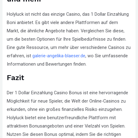
Holyluck ist nicht das einzige Casino, das 1 Dollar Einzahlung
Boni anbietet. Es gibt viele andere Plattformen auf dem
Markt, die ähnliche Angebote haben. Vergleichen Sie diese,
um die besten Optionen für Ihre Spielbedürfnisse zu finden.
Eine gute Ressource, um mehr über verschiedene Casinos zu
erfahren, ist
galerie-angelika-blaeser.de
, wo Sie umfassende
Informationen und Bewertungen finden.
Fazit
Der 1 Dollar Einzahlung Casino Bonus ist eine hervorragende
Möglichkeit für neue Spieler, die Welt der Online-Casinos zu
erkunden, ohne ein großes finanzielles Risiko einzugehen.
Holyluck bietet eine benutzerfreundliche Plattform mit
attraktiven Bonusangeboten und einer Vielzahl von Spielen.
Nutzen Sie diesen Bonus optimal, indem Sie die richtigen