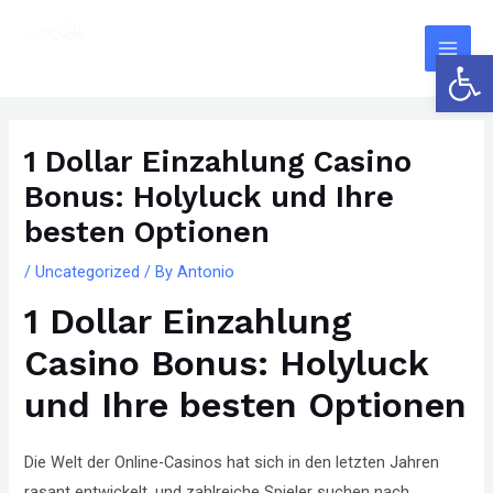
Skip
The
Main
to
owner
Open 
Men
content
of
this
Post
website
navigation
1 Dollar Einzahlung Casino
has
Bonus: Holyluck und Ihre
made
a
besten Optionen
committment
/
Uncategorized
/ By
Antonio
to
1 Dollar Einzahlung
accessibility
and
Casino Bonus: Holyluck
inclusion,
und Ihre besten Optionen
please
report
any
Die Welt der Online-Casinos hat sich in den letzten Jahren
problems
rasant entwickelt, und zahlreiche Spieler suchen nach