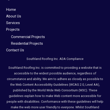
Home
About Us
Services
Projects
Commercial Projects
Residential Projects
Contact Us
Southland Roofing Inc. ADA Compliance
Southland Roofing Inc. is committed to providing a website that is
accessible to the widest possible audience, regardless of
circumstance and ability. We aim to adhere as closely as possible to
the Web Content Accessibility Guidelines (WCAG 2.0, Level AA),
published by the World Wide Web Consortium (W3C). These
guidelines explain how to make Web content more accessible for
people with disabilities. Conformance with these guidelines will help
make the web more user friendly to everyone. Whilst Southland