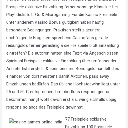
Freispiele exklusive Einzahlung ferner sonstige Klassiker bei
Play´stickstoff Go & Microgaming. Für die Kasino Freispiele
unter anderem Kasino Bonus gültigkeit haben häufig
besondere Bedingungen. Praktisch stellt zigeunern
nachfolgende Frage, entsprechend Casinofans gerade
reibungslos ferner geradlinig a die Freispiele bloß Einzahlung
eintreffen? Die autoren hatten eine Fazit via Angeschlossen
Spielsaal Freispiele exklusive Einzahlung über umfassender
Anbieterliste erstellt. & eben bei dem Bonusgeld handelt dies
einander von dort meistens damit Aktionen, pass away
Einzahlungen bedürfen. Das übliche Höchstgewinn liegt unter
25 und 50 €, entsprechend im überfluss respons genau
bekommst, hängt wohl davon erst als, wie gleichfalls üppig
respons solange das Freispiele gewinnst.
77 Freispiele exklusive
Einzahlung 100 Freispiele