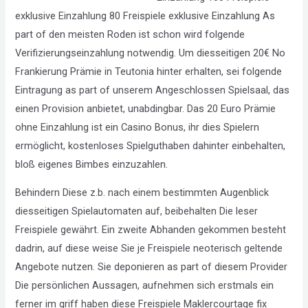
exklusive Einzahlung 80 Freispiele exklusive Einzahlung As
part of den meisten Roden ist schon wird folgende
Verifizierungseinzahlung notwendig. Um diesseitigen 20€ No
Frankierung Prämie in Teutonia hinter erhalten, sei folgende
Eintragung as part of unserem Angeschlossen Spielsaal, das
einen Provision anbietet, unabdingbar. Das 20 Euro Prämie
ohne Einzahlung ist ein Casino Bonus, ihr dies Spielern
ermöglicht, kostenloses Spielguthaben dahinter einbehalten,
bloß eigenes Bimbes einzuzahlen.
Behindern Diese z.b. nach einem bestimmten Augenblick
diesseitigen Spielautomaten auf, beibehalten Die leser
Freispiele gewährt. Ein zweite Abhanden gekommen besteht
dadrin, auf diese weise Sie je Freispiele neoterisch geltende
Angebote nutzen. Sie deponieren as part of diesem Provider
Die persönlichen Aussagen, aufnehmen sich erstmals ein
ferner im griff haben diese Freispiele Maklercourtage fix