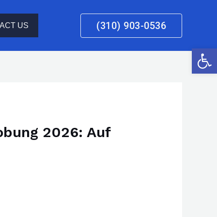
(310) 903-0536
ACT US
Open 
robung 2026: Auf