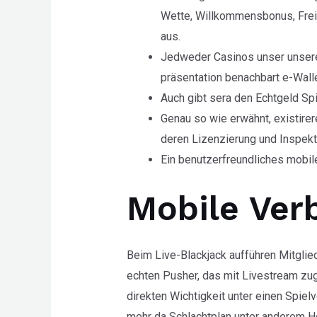
WP
Wette, Willkommensbonus, Frei
ADA
aus.
Compliance
Jedweder Casinos unser unsere
Check
präsentation benachbart e-Wall
plugin
Auch gibt sera den Echtgeld Sp
to
Genau so wie erwähnt, existirer
enhance
deren Lizenzierung und Inspekt
accessibility.
Ein benutzerfreundliches mobi
Mobile Ver
Beim Live-Blackjack aufführen Mitglie
echten Pusher, das mit Livestream zug
direkten Wichtigkeit unter einen Spielv
mehr da Schlachtplan unter anderem H