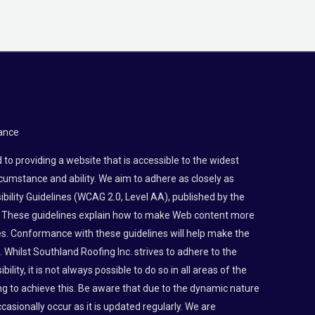
ance
to providing a website that is accessible to the widest
rcumstance and ability. We aim to adhere as closely as
bility Guidelines (WCAG 2.0, Level AA), published by the
 These guidelines explain how to make Web content more
ties. Conformance with these guidelines will help make the
 Whilst Southland Roofing Inc. strives to adhere to the
lity, it is not always possible to do so in all areas of the
g to achieve this. Be aware that due to the dynamic nature
asionally occur as it is updated regularly. We are