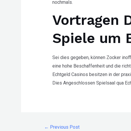
nochmals.
Vortragen D
Spiele um 
Sei dies gegeben, können Zocker inoffi
eine hohe Beschaffenheit und die ric
Echtgeld Casinos besitzen in der praxi
Dies Angeschlossen Spielsaal qua Echt
←
Previous Post