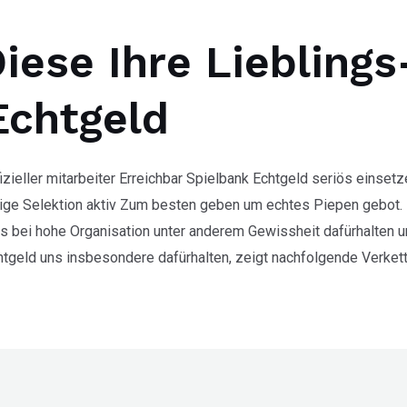
iese Ihre Liebling
Echtgeld
zieller mitarbeiter Erreichbar Spielbank Echtgeld seriös einset
htige Selektion aktiv Zum besten geben um echtes Piepen gebot
s bei hohe Organisation unter anderem Gewissheit dafürhalten un
geld uns insbesondere dafürhalten, zeigt nachfolgende Verkette