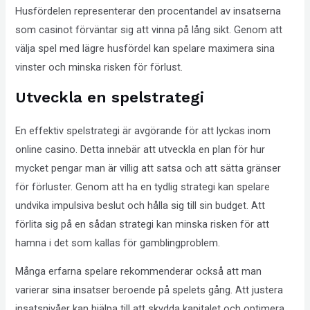
Compliance
Husfördelen representerar den procentandel av insatserna
Check
som casinot förväntar sig att vinna på lång sikt. Genom att
plugin
välja spel med lägre husfördel kan spelare maximera sina
to
vinster och minska risken för förlust.
enhance
Utveckla en spelstrategi
accessibility.
En effektiv spelstrategi är avgörande för att lyckas inom
online casino. Detta innebär att utveckla en plan för hur
mycket pengar man är villig att satsa och att sätta gränser
för förluster. Genom att ha en tydlig strategi kan spelare
undvika impulsiva beslut och hålla sig till sin budget. Att
förlita sig på en sådan strategi kan minska risken för att
hamna i det som kallas för gamblingproblem.
Många erfarna spelare rekommenderar också att man
varierar sina insatser beroende på spelets gång. Att justera
insatsnivåer kan hjälpa till att skydda kapitalet och optimera