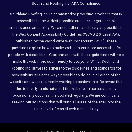
Southland Roofing Inc. ADA Compliance
Southland Roofing Inc. is committed to providing a website that is
accessible to the widest possible audience, regardless of
circumstance and ability. We aim to adhere as closely as possible to
the Web Content Accessibility Guidelines (WCAG 2.0, Level AA),
published by the World Wide Web Consortium (W3C). These
guidelines explain how to make Web content more accessible for
people with disabilities. Conformance with these guidelines will help
make the web more user friendly to everyone. Whilst Southland
Roofing Inc. strives to adhere to the guidelines and standards for
accessibility, it is not always possible to do so in all areas of the
website and we are currently working to achieve this. Be aware that
due to the dynamic nature of the website, minor issues may
occasionally occur as it is updated regularly. We are continually
seeking out solutions that will bring all areas of the site up to the
same level of overall web accessibility.