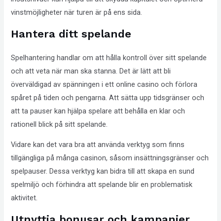
vinstmöjligheter när turen är på ens sida.
Hantera ditt spelande
Spelhantering handlar om att hålla kontroll över sitt spelande
och att veta när man ska stanna. Det är lätt att bli
överväldigad av spänningen i ett online casino och förlora
spåret på tiden och pengarna. Att sätta upp tidsgränser och
att ta pauser kan hjälpa spelare att behålla en klar och
rationell blick på sitt spelande.
Vidare kan det vara bra att använda verktyg som finns
tillgängliga på många casinon, såsom insättningsgränser och
spelpauser. Dessa verktyg kan bidra till att skapa en sund
spelmiljö och förhindra att spelande blir en problematisk
aktivitet.
Utnyttja bonusar och kampanjer