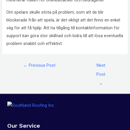
minimerar risken för onlineattacker och bedrägerier.
Om spelare skulle stöta på problem, som att de blir
blockerade från att spela, är det viktigt att det finns en enkel
väg för att få hjälp. Att ha tillgång till kontaktinformation för
support kan göra stor skillnad och bidra till att lösa eventuella
problem snabbt och effektivt.
←
Previous Post
Next
Post
→
Our Service