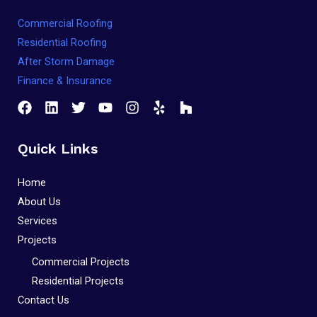
Commercial Roofing
Residential Roofing
After Storm Damage
Finance & Insurance
Quick Links
Home
About Us
Services
Projects
Commercial Projects
Residential Projects
Contact Us