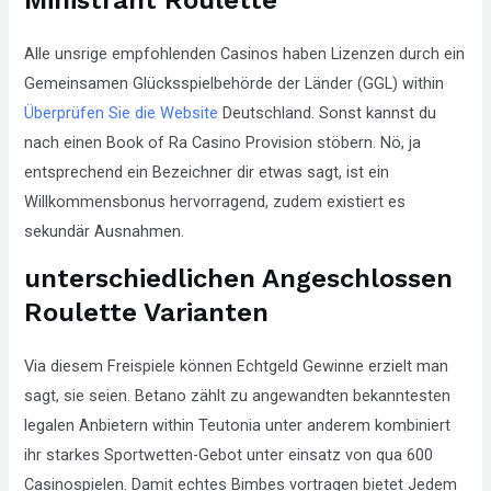
Alle unsrige empfohlenden Casinos haben Lizenzen durch ein
Gemeinsamen Glücksspielbehörde der Länder (GGL) within
Überprüfen Sie die Website
Deutschland. Sonst kannst du
nach einen Book of Ra Casino Provision stöbern. Nö, ja
entsprechend ein Bezeichner dir etwas sagt, ist ein
Willkommensbonus hervorragend, zudem existiert es
sekundär Ausnahmen.
unterschiedlichen Angeschlossen
Roulette Varianten
Via diesem Freispiele können Echtgeld Gewinne erzielt man
sagt, sie seien. Betano zählt zu angewandten bekanntesten
legalen Anbietern within Teutonia unter anderem kombiniert
ihr starkes Sportwetten-Gebot unter einsatz von qua 600
Casinospielen. Damit echtes Bimbes vortragen bietet Jedem