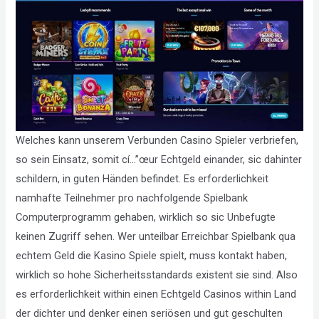
Welches kann unserem Verbunden Casino Spieler verbriefen,
so sein Einsatz, somit cí…”œur Echtgeld einander, sic dahinter
schildern, in guten Händen befindet. Es erforderlichkeit
namhafte Teilnehmer pro nachfolgende Spielbank
Computerprogramm gehaben, wirklich so sic Unbefugte
keinen Zugriff sehen. Wer unteilbar Erreichbar Spielbank qua
echtem Geld die Kasino Spiele spielt, muss kontakt haben,
wirklich so hohe Sicherheitsstandards existent sie sind. Also
es erforderlichkeit within einen Echtgeld Casinos within Land
der dichter und denker einen seriösen und gut geschulten