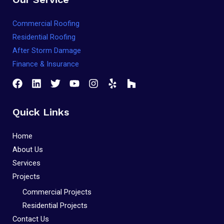
Commercial Roofing
Residential Roofing
After Storm Damage
Finance & Insurance
Quick Links
Home
About Us
Services
Projects
Commercial Projects
Residential Projects
Contact Us