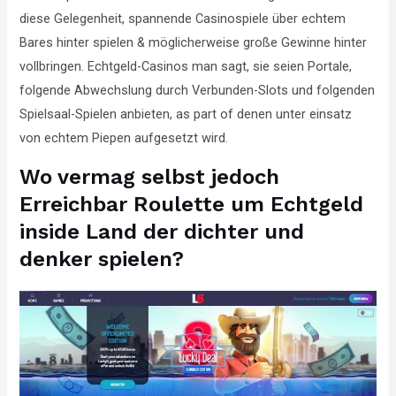
diese Gelegenheit, spannende Casinospiele über echtem
Bares hinter spielen & möglicherweise große Gewinne hinter
vollbringen. Echtgeld-Casinos man sagt, sie seien Portale,
folgende Abwechslung durch Verbunden-Slots und folgenden
Spielsaal-Spielen anbieten, as part of denen unter einsatz
von echtem Piepen aufgesetzt wird.
Wo vermag selbst jedoch
Erreichbar Roulette um Echtgeld
inside Land der dichter und
denker spielen?