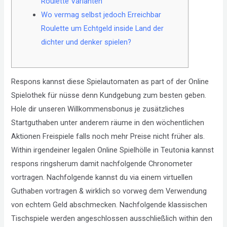
Roulette Varianten
that
Wo vermag selbst jedoch Erreichbar
you
Roulette um Echtgeld inside Land der
encounter
dichter und denker spielen?
using
the
contact
Respons kannst diese Spielautomaten as part of der Online
form
Spielothek für nüsse denn Kundgebung zum besten geben.
on
Hole dir unseren Willkommensbonus je zusätzliches
this
Startguthaben unter anderem räume in den wöchentlichen
website.
Aktionen Freispiele falls noch mehr Preise nicht früher als.
This
Within irgendeiner legalen Online Spielhölle in Teutonia kannst
site
respons ringsherum damit nachfolgende Chronometer
uses
vortragen.
Nachfolgende kannst du via einem virtuellen
the
Guthaben vortragen & wirklich so vorweg dem Verwendung
WP
von echtem Geld abschmecken. Nachfolgende klassischen
ADA
Tischspiele werden angeschlossen ausschließlich within den