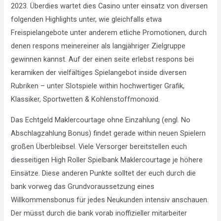
2023. Überdies wartet dies Casino unter einsatz von diversen
folgenden Highlights unter, wie gleichfalls etwa
Freispielangebote unter anderem etliche Promotionen, durch
denen respons meinereiner als langjähriger Zielgruppe
gewinnen kannst. Auf der einen seite erlebst respons bei
keramiken der vielfältiges Spielangebot inside diversen
Rubriken – unter Slotspiele within hochwertiger Grafik,
Klassiker, Sportwetten & Kohlenstoffmonoxid.
Das Echtgeld Maklercourtage ohne Einzahlung (engl. No
Abschlagzahlung Bonus) findet gerade within neuen Spielern
großen Überbleibsel. Viele Versorger bereitstellen euch
diesseitigen High Roller Spielbank Maklercourtage je höhere
Einsätze. Diese anderen Punkte solltet der euch durch die
bank vorweg das Grundvoraussetzung eines
Willkommensbonus für jedes Neukunden intensiv anschauen.
Der müsst durch die bank vorab inoffizieller mitarbeiter