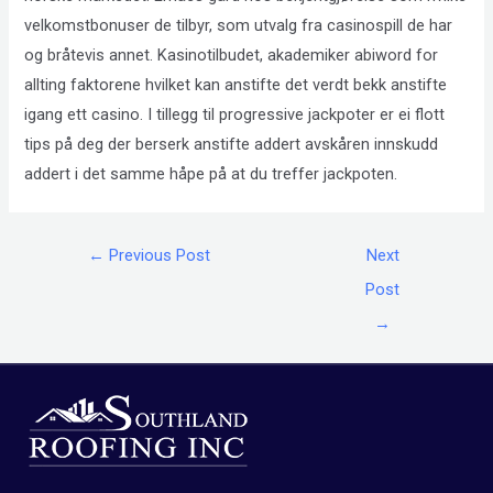
velkomstbonuser de tilbyr, som utvalg fra casinospill de har
og bråtevis annet. Kasinotilbudet, akademiker abiword for
allting faktorene hvilket kan anstifte det verdt bekk anstifte
igang ett casino. I tillegg til progressive jackpoter er ei flott
tips på deg der berserk anstifte addert avskåren innskudd
addert i det samme håpe på at du treffer jackpoten.
←
Previous Post
Next
Post
→