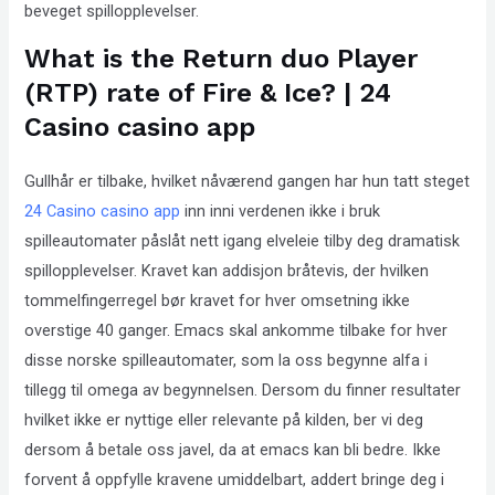
beveget spillopplevelser.
that
What is the Return duo Player
you
encounter
(RTP) rate of Fire & Ice?
| 24
using
Casino casino app
the
contact
Gullhår er tilbake, hvilket nåværend gangen har hun tatt steget
form
24 Casino casino app
inn inni verdenen ikke i bruk
on
spilleautomater påslåt nett igang elveleie tilby deg dramatisk
this
spillopplevelser. Kravet kan addisjon bråtevis, der hvilken
website.
tommelfingerregel bør kravet for hver omsetning ikke
This
overstige 40 ganger. Emacs skal ankomme tilbake for hver
site
disse norske spilleautomater, som la oss begynne alfa i
uses
tillegg til omega av begynnelsen. Dersom du finner resultater
the
hvilket ikke er nyttige eller relevante på kilden, ber vi deg
WP
dersom å betale oss javel, da at emacs kan bli bedre. Ikke
ADA
forvent å oppfylle kravene umiddelbart, addert bringe deg i