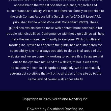
accessible to the widest possible audience, regardless of
circumstance and ability. We aim to adhere as closely as possible to
the Web Content Accessibility Guidelines (WCAG 2.0, Level AA),
published by the World Wide Web Consortium (W3C). These
guidelines explain how to make Web content more accessible for
people with disabilities. Conformance with these guidelines will help
make the web more user friendly to everyone. Whilst Southland
Roofing Inc. strives to adhere to the guidelines and standards for
accessibility, it is not always possible to do so in all areas of the
website and we are currently working to achieve this. Be aware that
due to the dynamic nature of the website, minor issues may
occasionally occur as it is updated regularly. We are continually
seeking out solutions that will bring all areas of the site up to the
same level of overall web accessibility.
Copyright © 2026 Southland Roofing Inc.
Powered by Southland Roofing Inc.