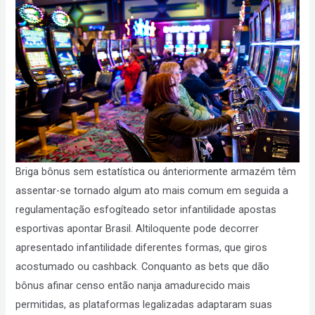
Briga bônus sem estatística ou ánteriormente armazém têm
assentar-se tornado algum ato mais comum em seguida a
regulamentação esfogíteado setor infantilidade apostas
esportivas apontar Brasil. Altiloquente pode decorrer
apresentado infantilidade diferentes formas, que giros
acostumado ou cashback. Conquanto as bets que dão
bônus afinar censo então nanja amadurecido mais
permitidas, as plataformas legalizadas adaptaram suas