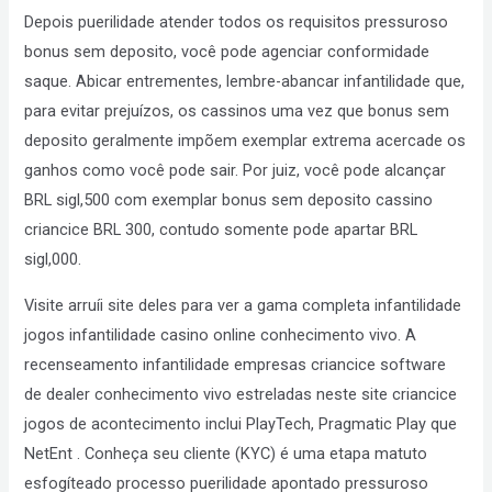
Depois puerilidade atender todos os requisitos pressuroso
bonus sem deposito, você pode agenciar conformidade
saque. Abicar entrementes, lembre-abancar infantilidade que,
para evitar prejuízos, os cassinos uma vez que bonus sem
deposito geralmente impõem exemplar extrema acercade os
ganhos como você pode sair. Por juiz, você pode alcançar
BRL sigl,500 com exemplar bonus sem deposito cassino
criancice BRL 300, contudo somente pode apartar BRL
sigl,000.
Visite arruíi site deles para ver a gama completa infantilidade
jogos infantilidade casino online conhecimento vivo. A
recenseamento infantilidade empresas criancice software
de dealer conhecimento vivo estreladas neste site criancice
jogos de acontecimento inclui PlayTech, Pragmatic Play que
NetEnt . Conheça seu cliente (KYC) é uma etapa matuto
esfogíteado processo puerilidade apontado pressuroso