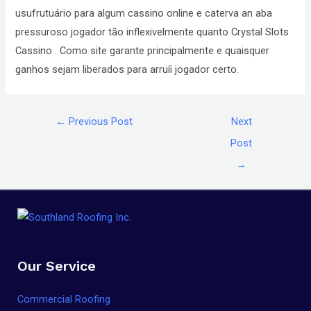
usufrutuário para algum cassino online e caterva an aba
pressuroso jogador tão inflexivelmente quanto Crystal Slots
Cassino . Como site garante principalmente e quaisquer
ganhos sejam liberados para arruíi jogador certo.
←
Previous Post
Next
Post
→
Our Service
Commercial Roofing