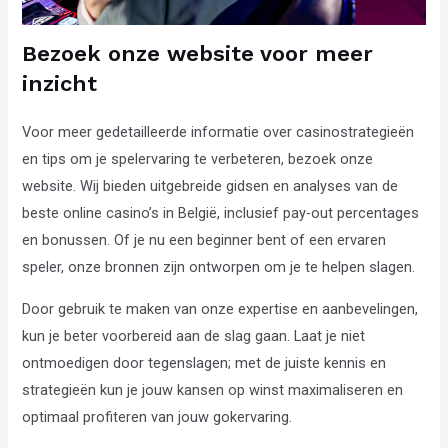
Bezoek onze website voor meer
inzicht
Voor meer gedetailleerde informatie over casinostrategieën
en tips om je spelervaring te verbeteren, bezoek onze
website. Wij bieden uitgebreide gidsen en analyses van de
beste online casino’s in België, inclusief pay-out percentages
en bonussen. Of je nu een beginner bent of een ervaren
speler, onze bronnen zijn ontworpen om je te helpen slagen.
Door gebruik te maken van onze expertise en aanbevelingen,
kun je beter voorbereid aan de slag gaan. Laat je niet
ontmoedigen door tegenslagen; met de juiste kennis en
strategieën kun je jouw kansen op winst maximaliseren en
optimaal profiteren van jouw gokervaring.