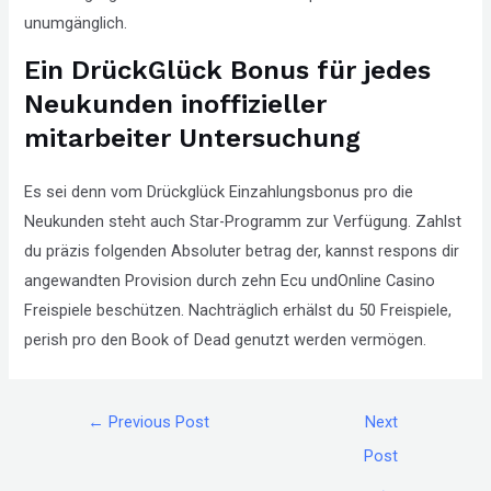
unumgänglich.
Ein DrückGlück Bonus für jedes
Neukunden inoffizieller
mitarbeiter Untersuchung
Es sei denn vom Drückglück Einzahlungsbonus pro die
Neukunden steht auch Star-Programm zur Verfügung. Zahlst
du präzis folgenden Absoluter betrag der, kannst respons dir
angewandten Provision durch zehn Ecu undOnline Casino
Freispiele beschützen. Nachträglich erhälst du 50 Freispiele,
perish pro den Book of Dead genutzt werden vermögen.
←
Previous Post
Next
Post
→