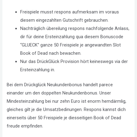
Compliance
Check
Freispiele musst respons aufmerksam im voraus
plugin
diesem eingezahlten Gutschrift gebrauchen.
to
Nachträglich übereilung respons nachfolgende Anlass,
enhance
dir für deine Ersteinzahlung qua diesem Bonuscode
accessibility.
“GLUECK” ganze 50 Freispiele je angewandten Slot
Book of Dead nach bewachen.
Nur das DrückGlück Provision hört keineswegs via der
Ersteinzahlung in.
Bei dem Drückglück Neukundenbonus handelt parece
einander um den doppelten Neukundenbonus. Unser
Mindesteinzahlung bei nur zehn Euro ist enorm hemdärmlig,
gleiches gilt je die Umsatzbedinungen. Respons kannst dich
einerseits über 50 Freispiele je diesseitigen Book of Dead
freude empfinden.