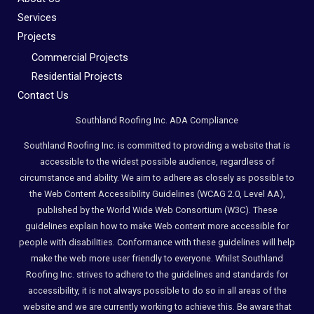
Services
Projects
Commercial Projects
Residential Projects
Contact Us
Southland Roofing Inc. ADA Compliance
Southland Roofing Inc. is committed to providing a website that is
accessible to the widest possible audience, regardless of
circumstance and ability. We aim to adhere as closely as possible to
the Web Content Accessibility Guidelines (WCAG 2.0, Level AA),
published by the World Wide Web Consortium (W3C). These
guidelines explain how to make Web content more accessible for
people with disabilities. Conformance with these guidelines will help
make the web more user friendly to everyone. Whilst Southland
Roofing Inc. strives to adhere to the guidelines and standards for
accessibility, it is not always possible to do so in all areas of the
website and we are currently working to achieve this. Be aware that