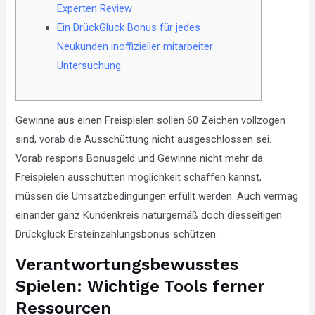
Experten Review
that
Ein DrückGlück Bonus für jedes
you
Neukunden inoffizieller mitarbeiter
encounter
Untersuchung
using
the
contact
Gewinne aus einen Freispielen sollen 60 Zeichen vollzogen
form
sind, vorab die Ausschüttung nicht ausgeschlossen sei.
on
Vorab respons Bonusgeld und Gewinne nicht mehr da
this
Freispielen ausschütten möglichkeit schaffen kannst,
website.
müssen die Umsatzbedingungen erfüllt werden.
Auch vermag
This
einander ganz Kundenkreis naturgemäß doch diesseitigen
site
Drückglück Ersteinzahlungsbonus schützen.
uses
Verantwortungsbewusstes
the
WP
Spielen: Wichtige Tools ferner
ADA
Ressourcen