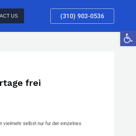
(310) 903-0536
ACT US
Open 
tage frei
vielmehr selbst nur fur der einzelnes