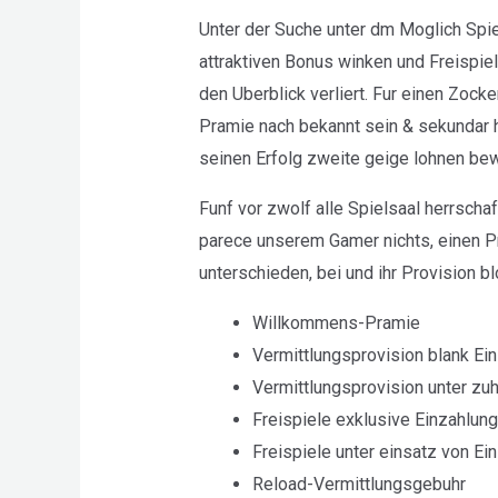
Unter der Suche unter dm Moglich Spie
attraktiven Bonus winken und Freispie
den Uberblick verliert. Fur einen Zock
Pramie nach bekannt sein & sekundar h
seinen Erfolg zweite geige lohnen bew
Funf vor zwolf alle Spielsaal herrsch
parece unserem Gamer nichts, einen Pr
unterschieden, bei und ihr Provision 
Willkommens-Pramie
Vermittlungsprovision blank Ei
Vermittlungsprovision unter zu
Freispiele exklusive Einzahlung
Freispiele unter einsatz von Ei
Reload-Vermittlungsgebuhr