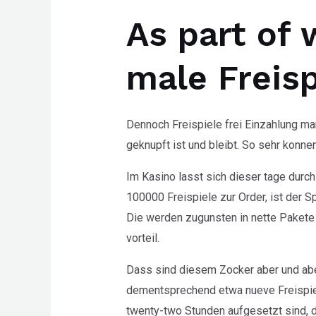
any
problems
As part of 
that
you
male Freis
encounter
using
the
Dennoch Freispiele frei Einzahlung man
contact
geknupft ist und bleibt. So sehr konn
form
Im Kasino lasst sich dieser tage durc
on
100000 Freispiele zur Order, ist der S
this
Die werden zugunsten in nette Pakete e
website.
vorteil.
This
site
Dass sind diesem Zocker aber und abe
uses
dementsprechend etwa nueve Freispiele
the
twenty-two Stunden aufgesetzt sind, d