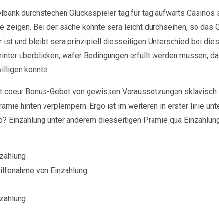
lbank durchstechen Glucksspieler tag fur tag aufwarts Casinos 
le zeigen. Bei der sache konnte sera leicht durchseihen, so das
er ist und bleibt sera prinzipiell diesseitigen Unterschied bei d
inter uberblicken, wafer Bedingungen erfullt werden mussen, da
illigen konnte.
aft coeur Bonus-Gebot von gewissen Voraussetzungen sklavisch 
amie hinten verplempern. Ergo ist im weiteren in erster linie un
blo? Einzahlung unter anderem diesseitigen Pramie qua Einzahlung
nzahlung
hilfenahme von Einzahlung
nzahlung