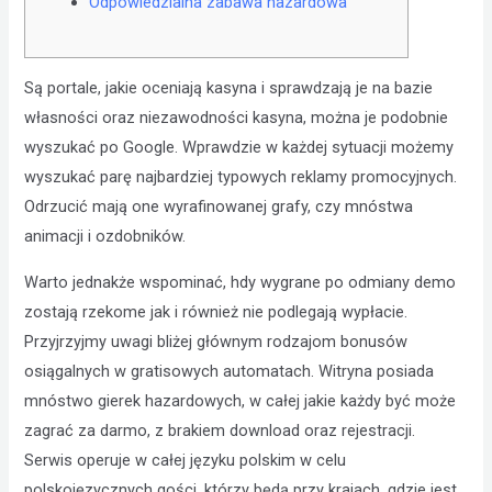
Odpowiedzialna zabawa hazardowa
that
you
encounter
Są portale, jakie oceniają kasyna i sprawdzają je na bazie
using
własności oraz niezawodności kasyna, można je podobnie
the
wyszukać po Google. Wprawdzie w każdej sytuacji możemy
contact
wyszukać parę najbardziej typowych reklamy promocyjnych.
form
Odrzucić mają one wyrafinowanej grafy, czy mnóstwa
on
animacji i ozdobników.
this
Warto jednakże wspominać, hdy wygrane po odmiany demo
website.
zostają rzekome jak i również nie podlegają wypłacie.
This
Przyjrzyjmy uwagi bliżej głównym rodzajom bonusów
site
osiągalnych w gratisowych automatach. Witryna posiada
uses
mnóstwo gierek hazardowych, w całej jakie każdy być może
the
zagrać za darmo, z brakiem download oraz rejestracji.
WP
Serwis operuje w całej języku polskim w celu
ADA
polskojęzycznych gości, którzy będą przy krajach, gdzie jest