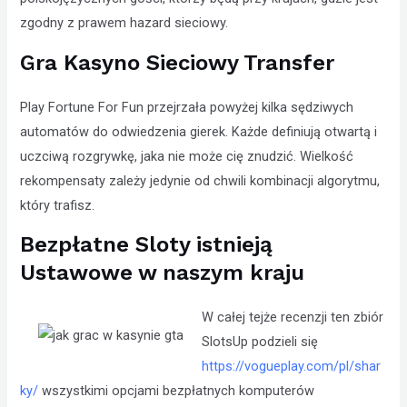
Compliance
zgodny z prawem hazard sieciowy.
Check
plugin
Gra Kasyno Sieciowy Transfer
to
enhance
Play Fortune For Fun przejrzała powyżej kilka sędziwych
accessibility.
automatów do odwiedzenia gierek. Każde definiują otwartą i
uczciwą rozgrywkę, jaka nie może cię znudzić. Wielkość
rekompensaty zależy jedynie od chwili kombinacji algorytmu,
który trafisz.
Bezpłatne Sloty istnieją
Ustawowe w naszym kraju
W całej tejże recenzji ten zbiór
SlotsUp podzieli się
https://vogueplay.com/pl/shar
ky/
wszystkimi opcjami bezpłatnych komputerów