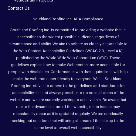
Residential Projects
Contact Us
Southland Roofing Inc. ADA Compliance
Southland Roofing Inc. is committed to providing a website that is
accessible to the widest possible audience, regardless of
circumstance and ability. We aim to adhere as closely as possible to
the Web Content Accessibility Guidelines (WCAG 2.0, Level AA),
published by the World Wide Web Consortium (W3C). These
guidelines explain how to make Web content more accessible for
people with disabilities. Conformance with these guidelines will help
make the web more user friendly to everyone. Whilst Southland
Roofing Inc. strives to adhere to the guidelines and standards for
accessibility, it is not always possible to do so in all areas of the
website and we are currently working to achieve this. Be aware that
due to the dynamic nature of the website, minor issues may
occasionally occur as it is updated regularly. We are continually
seeking out solutions that will bring all areas of the site up to the
same level of overall web accessibility.