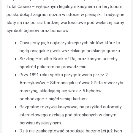
Total Casino – wyłącznym legalnym kasynem na terytorium
polski, dokąd zagrać można w istocie w pieniążki. Tradycyjne
sloty są raz po raz bardziej wartościowe pod większej sumy
symboli, bębnów oraz bonusów.
Opisujemy pięć najkorzystniejszych slotów, które to
będą osiągalne gwoli wszelakiego polskiego gracza.
Sizzling Hot albo Book of Ra, oraz kasyno uciechy
spośród pokerem na prowadzeniu.
Przy 1891 roku spółka przygotowana przez 2
Amerykanów – Sittmana jak i również Pitta stworzyła
maszynę, składającą się wraz z 5 bębnów
pochodzące z pięćdziesiąt kartami.
Bezpłatne rozrywki kasynowe, na przykład automaty
internetowego czekają pod stroskanych w danym
serwisu dyskusyjnym.
Dziś nie zaakceptować produkuje baczności już tych