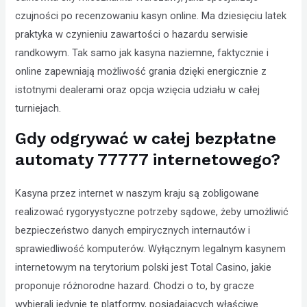
czujności po recenzowaniu kasyn online. Ma dziesięciu latek
praktyka w czynieniu zawartości o hazardu serwisie
randkowym. Tak samo jak kasyna naziemne, faktycznie i
online zapewniają możliwość grania dzięki energicznie z
istotnymi dealerami oraz opcja wzięcia udziału w całej
turniejach.
Gdy odgrywać w całej bezpłatne
automaty 77777 internetowego?
Kasyna przez internet w naszym kraju są zobligowane
realizować rygoryystyczne potrzeby sądowe, żeby umożliwić
bezpieczeństwo danych empirycznych internautów i
sprawiedliwość komputerów. Wyłącznym legalnym kasynem
internetowym na terytorium polski jest Total Casino, jakie
proponuje różnorodne hazard. Chodzi o to, by gracze
wybierali jedynie te platformy, posiadających właściwe