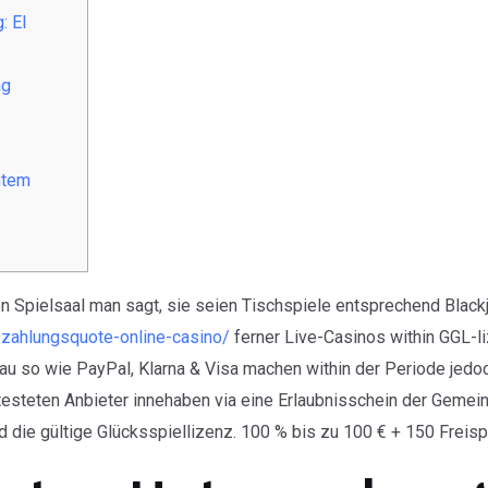
: El
ng
htem
Spielsaal man sagt, sie seien Tischspiele entsprechend Blackj
szahlungsquote-online-casino/
ferner Live-Casinos within GGL-li
au so wie PayPal, Klarna & Visa machen within der Periode jedoc
etesteten Anbieter innehaben via eine Erlaubnisschein der Geme
 die gültige Glücksspiellizenz. 100 % bis zu 100 € + 150 Freisp