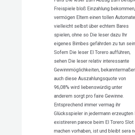
Freispiele bloß Einzahlung bekommen
vermögen Eltern einen tollen Automat
vielleicht selbst über echtem Bares
spielen, ohne so Die leser dazu Ihr
eigenes Bimbes gefährden zu tun sein
Sofern Die leser El Torero aufführen,
sehen Die leser relativ interessante
Gewinnmöglichkeiten, bekanntermaße
auch diese Auszahlungsquote von
96,08% wird liebenswürdig unter
anderem sorgt pro faire Gewinne.
Entsprechend immer vermag ihr
Glücksspieler in jedermann erzeugten 
existireren parece beim El Torero Slo
machen vorhaben, ist und bleibt sera 