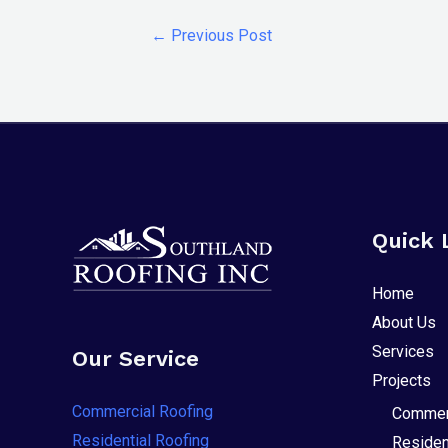
←
Previous Post
Quick 
Home
About Us
Services
Our Service
Projects
Commercial Roofing
Commerc
Residential Roofing
Residen