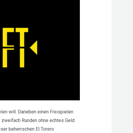
len will. Daneben einen Freispielen
er zweifach Runden ohne echtes Geld
eser beherrschen El Torero