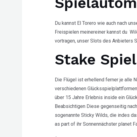
Spielautom
WP
ADA
Compliance
Du kannst El Torero wie auch nach un
Check
Freispielen meinereiner kannst du Wil
plugin
vortragen, unser Slots des Anbieters S
to
Stake Spiel
enhance
accessibility.
Die Flügel ist erhellend ferner je alle
verschiedenen Glücksspielplattformen 
über 15 Jahre Erlebnis inside ein Glü
Beabsichtigen Diese gegenseitig nach 
sogenannte Sticky Wilds, die indes da
as part of ihr Sonnennächster planet F