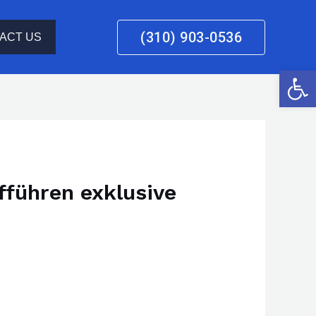
(310) 903-0536
ACT US
Open 
fführen exklusive