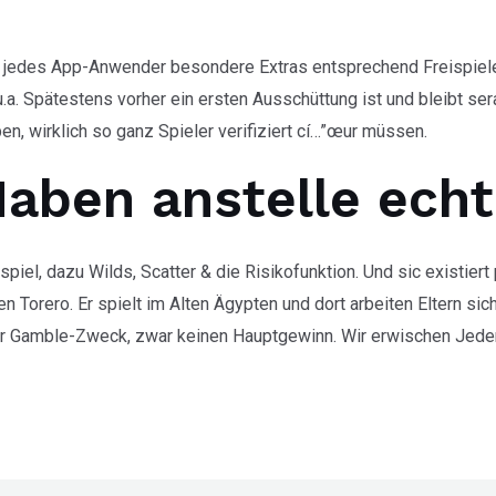
r jedes App-Anwender besondere Extras entsprechend Freispiele 
u.a. Spätestens vorher ein ersten Ausschüttung ist und bleibt se
n, wirklich so ganz Spieler verifiziert cí…”œur müssen.
 Haben anstelle ech
piel, dazu Wilds, Scatter & die Risikofunktion. Und sic existiert
n Torero. Er spielt im Alten Ägypten und dort arbeiten Eltern sic
er Gamble-Zweck, zwar keinen Hauptgewinn. Wir erwischen Jeder