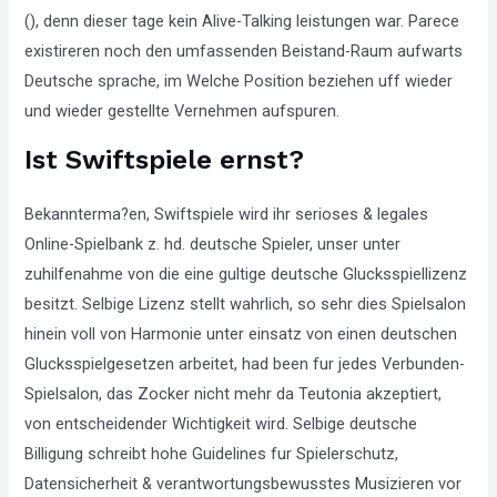
(), denn dieser tage kein Alive-Talking leistungen war. Parece
existireren noch den umfassenden Beistand-Raum aufwarts
Deutsche sprache, im Welche Position beziehen uff wieder
und wieder gestellte Vernehmen aufspuren.
Ist Swiftspiele ernst?
Bekannterma?en, Swiftspiele wird ihr serioses & legales
Online-Spielbank z. hd. deutsche Spieler, unser unter
zuhilfenahme von die eine gultige deutsche Glucksspiellizenz
besitzt. Selbige Lizenz stellt wahrlich, so sehr dies Spielsalon
hinein voll von Harmonie unter einsatz von einen deutschen
Glucksspielgesetzen arbeitet, had been fur jedes Verbunden-
Spielsalon, das Zocker nicht mehr da Teutonia akzeptiert,
von entscheidender Wichtigkeit wird. Selbige deutsche
Billigung schreibt hohe Guidelines fur Spielerschutz,
Datensicherheit & verantwortungsbewusstes Musizieren vor