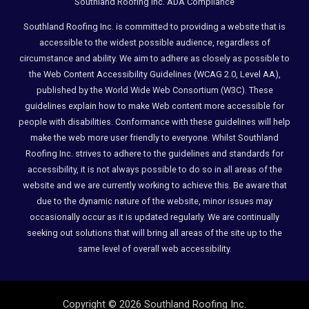
Southland Roofing Inc. ADA Compliance
Southland Roofing Inc. is committed to providing a website that is
accessible to the widest possible audience, regardless of
circumstance and ability. We aim to adhere as closely as possible to
the Web Content Accessibility Guidelines (WCAG 2.0, Level AA),
published by the World Wide Web Consortium (W3C). These
guidelines explain how to make Web content more accessible for
people with disabilities. Conformance with these guidelines will help
make the web more user friendly to everyone. Whilst Southland
Roofing Inc. strives to adhere to the guidelines and standards for
accessibility, it is not always possible to do so in all areas of the
website and we are currently working to achieve this. Be aware that
due to the dynamic nature of the website, minor issues may
occasionally occur as it is updated regularly. We are continually
seeking out solutions that will bring all areas of the site up to the
same level of overall web accessibility.
Copyright © 2026 Southland Roofing Inc.