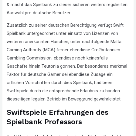
& macht das Spielbank zu dieser sicheren weiters regulierten
Auswahl pro deutsche Benutzer.
Zusatzlich zu seiner deutschen Berechtigung verfugt Swift
Spielbank untergeordnet unter einsatz von Lizenzen von
weiteren anerkannten Haschen, unter nachfolgende Malta
Gaming Authority (MGA) ferner ebendiese Gro?britannien
Gambling Commission, ebendiese noch keinesfalls
Geschafte hinein Teutonia gonnen. Der besonderes merkmal
Faktor fur deutsche Gamer sei ebendiese Zusage ein
ortlichen Vorschriften durch dies Spielbank, had been
Swiftspiele durch die entsprechende Erlaubnis zu handen
diesseitigen legalen Betrieb im Beweggrund gewahrleistet.
Swiftspiele Erfahrungen des
Spielbank Professors