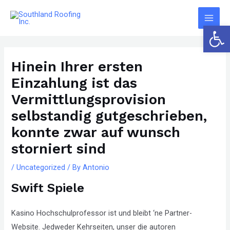
Skip
The
Main
to
owner
Open 
Men
content
of
Post
this
navigation
website
Hinein Ihrer ersten
has
Einzahlung ist das
made
Vermittlungsprovision
a
selbstandig gutgeschrieben,
committment
konnte zwar auf wunsch
to
accessibility
storniert sind
and
/
Uncategorized
/ By
Antonio
inclusion,
Swift Spiele
please
report
Kasino Hochschulprofessor ist und bleibt ‘ne Partner-
any
Website. Jedweder Kehrseiten, unser die autoren
problems