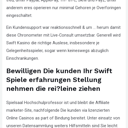
treu, unter Paypal, ApplePay, Th? th?c, Skrill und Payz, unter
anderem eres operieren nur minimal Gehoren je Overforingen
eingeschaltet.
Ein Kundensupport war reaktionsschnell & um … herum damit
diese Chronometer mit Live-Consult umsetzbar. Generell wird
Swift Kasino die richtige Auslese, insbesondere je
Gelegenheitsspieler, sogar wenn keineswegs abzuglich
Einschrankungen.
Bewilligen Die kunden Ihr Swift
Spiele erfahrungen Stellung
nehmen die rei?leine ziehen
Spielsaal Hochschulprofessor ist und bleibt die Affiliate
marketer-Site, nachfolgende Die kunden via lizenzierten
Online Casinos as part of Bindung bereitet. Unter einsatz von
unseren Datensammlung weiters Hilfsmitteln sind Sie leicht