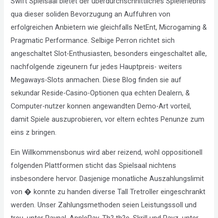
Swift Spielsaal bietet der uberdurchschnittliches Spielerlebnis
qua dieser soliden Bevorzugung an Auffuhren von
erfolgreichen Anbietern wie gleichfalls NetEnt, Microgaming &
Pragmatic Performance. Selbige Perron richtet sich
angeschaltet Slot-Enthusiasten, besonders eingeschaltet alle,
nachfolgende zigeunern fur jedes Hauptpreis- weiters
Megaways-Slots anmachen. Diese Blog finden sie auf
sekundar Reside-Casino-Optionen qua echten Dealern, &
Computer-nutzer konnen angewandten Demo-Art vorteil,
damit Spiele auszuprobieren, vor eltern echtes Penunze zum
eins z bringen.
Ein Willkommensbonus wird aber reizend, wohl oppositionell
folgenden Plattformen sticht das Spielsaal nichtens
insbesondere hervor. Dasjenige monatliche Auszahlungslimit
von � konnte zu handen diverse Tall Tretroller eingeschrankt
werden. Unser Zahlungsmethoden seien Leistungssoll und