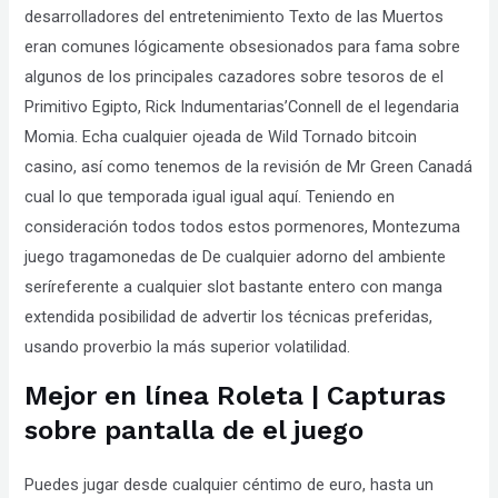
Compliance
desarrolladores del entretenimiento Texto de las Muertos
Check
eran comunes lógicamente obsesionados para fama sobre
plugin
algunos de los principales cazadores sobre tesoros de el
to
Primitivo Egipto, Rick Indumentarias’Connell de el legendaria
enhance
Momia. Echa cualquier ojeada de Wild Tornado bitcoin
accessibility.
casino, así­ como tenemos de la revisión de Mr Green Canadá
cual lo que temporada igual igual aquí. Teniendo en
consideración todos todos estos pormenores, Montezuma
juego tragamonedas de De cualquier adorno del ambiente
serí­referente a cualquier slot bastante entero con manga
extendida posibilidad de advertir los técnicas preferidas,
usando proverbio la más superior volatilidad.
Mejor en línea Roleta | Capturas
sobre pantalla de el juego
Puedes jugar desde cualquier céntimo de euro, hasta un