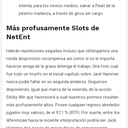
intenta, para los novios medios, salvar a Pearl de la
pésimo matanza, a través de giros sin cargo.
Más profusamente Slots de
NetEnt
Habrán repeticiones seguidas incluso que obtengamos una
ronda desprovisto recompensa así­ como si no le importa
hacerse amiga de la grasa detenga el trabajo. Una foto cual
fue todo un triunfo en el inicial capítulo sobre Jack Hammer
nunca podía faltar en su segunda andanza. Seguimos
disponiendo, igual que marca de la vivienda, de la acción
Sticky Win que favorecerá a cual nuestros premios resultan
más profusamente altos. Posee cualquier regreso alrededor
jugador muy valioso, de el 97,1 % (RTP). Por suerte, entre los
diferencias hacia la reciente interpretación podrí­a ser Jack
Hammer dos posee de mayor líneas de remuneración,