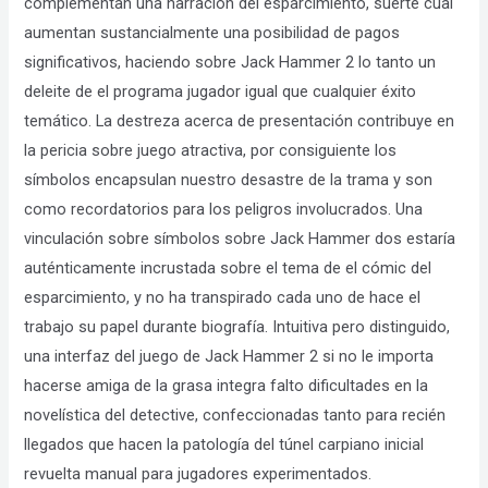
complementan una narración del esparcimiento, suerte cual
aumentan sustancialmente una posibilidad de pagos
significativos, haciendo sobre Jack Hammer 2 lo tanto un
deleite de el programa jugador igual que cualquier éxito
temático. La destreza acerca de presentación contribuye en
la pericia sobre juego atractiva, por consiguiente los
símbolos encapsulan nuestro desastre de la trama y son
como recordatorios para los peligros involucrados. Una
vinculación sobre símbolos sobre Jack Hammer dos estaría
auténticamente incrustada sobre el tema de el cómic del
esparcimiento, y no ha transpirado cada uno de hace el
trabajo su papel durante biografía. Intuitiva pero distinguido,
una interfaz del juego de Jack Hammer 2 si no le importa
hacerse amiga de la grasa integra falto dificultades en la
novelística del detective, confeccionadas tanto para recién
llegados que hacen la patologí­a del túnel carpiano inicial
revuelta manual para jugadores experimentados.