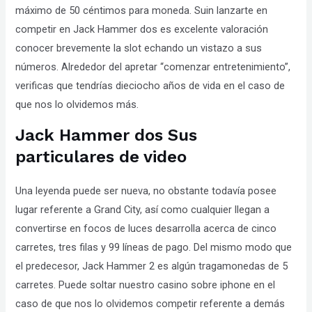
máximo de 50 céntimos para moneda. Suin lanzarte en
competir en Jack Hammer dos es excelente valoración
conocer brevemente la slot echando un vistazo a sus
números. Alrededor del apretar “comenzar entretenimiento”,
verificas que tendrí­as dieciocho años de vida en el caso de
que nos lo olvidemos más.
Jack Hammer dos Sus
particulares de video
Una leyenda puede ser nueva, no obstante todavía posee
lugar referente a Grand City, así­ como cualquier llegan a
convertirse en focos de luces desarrolla acerca de cinco
carretes, tres filas y 99 líneas de pago. Del mismo modo que
el predecesor, Jack Hammer 2 es algún tragamonedas de 5
carretes. Puede soltar nuestro casino sobre iphone en el
caso de que nos lo olvidemos competir referente a demás