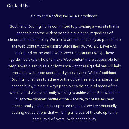
Contact Us
Southland Roofing Inc. ADA Compliance
Southland Roofing Inc. is committed to providing a website that is
accessible to the widest possible audience, regardless of
circumstance and ability. We aim to adhere as closely as possible to
the Web Content Accessibility Guidelines (WCAG 2.0, Level AA),
published by the World Wide Web Consortium (W3C). These
guidelines explain how to make Web content more accessible for
people with disabilities. Conformance with these guidelines will help
make the web more user friendly to everyone. Whilst Southland
Roofing Inc. strives to adhere to the guidelines and standards for
accessibility, it is not always possible to do so in all areas of the
website and we are currently working to achieve this. Be aware that
due to the dynamic nature of the website, minor issues may
occasionally occur as it is updated regularly. We are continually
seeking out solutions that will bring all areas of the site up to the
same level of overall web accessibility.