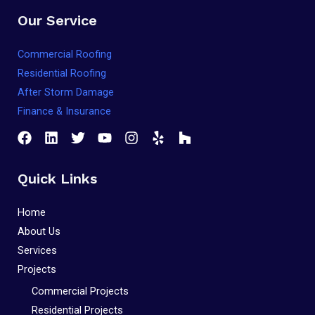
Our Service
Commercial Roofing
Residential Roofing
After Storm Damage
Finance & Insurance
Quick Links
Home
About Us
Services
Projects
Commercial Projects
Residential Projects