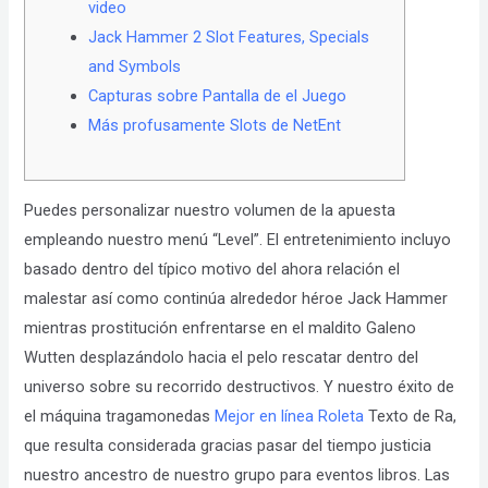
video
that
Jack Hammer 2 Slot Features, Specials
you
and Symbols
encounter
Capturas sobre Pantalla de el Juego
using
Más profusamente Slots de NetEnt
the
contact
form
Puedes personalizar nuestro volumen de la apuesta
on
empleando nuestro menú “Level”. El entretenimiento incluyo
this
basado dentro del típico motivo del ahora relación el
website.
malestar así­ como continúa alrededor héroe Jack Hammer
This
mientras prostitución enfrentarse en el maldito Galeno
site
Wutten desplazándolo hacia el pelo rescatar dentro del
uses
universo sobre su recorrido destructivos.
Y nuestro éxito de
the
el máquina tragamonedas
Mejor en línea Roleta
Texto de Ra,
WP
que resulta considerada gracias pasar del tiempo justicia
ADA
nuestro ancestro de nuestro grupo para eventos libros. Las