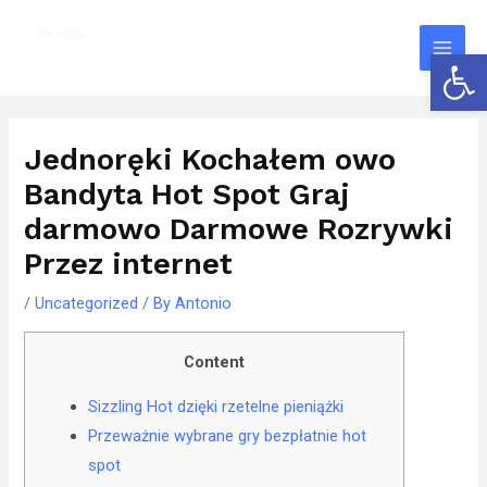
Skip
The
Main
to
owner
Open 
Men
content
of
this
Post
website
navigation
Jednoręki Kochałem owo
has
Bandyta Hot Spot Graj
made
a
darmowo Darmowe Rozrywki
committment
Przez internet
to
/
Uncategorized
/ By
Antonio
accessibility
and
Content
inclusion,
please
Sizzling Hot dzięki rzetelne pieniążki
report
Przeważnie wybrane gry bezpłatnie hot
any
spot
problems