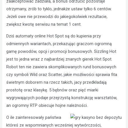
zaakceptować zadziała, a bonus odrzucić pozostaje
otrzymany, zrób to tyklo, jednakże ustaw tylko 6 centów.
Jeżeli owe nie przewodzi do jakiegokolwiek rezultacie,
zwiększ kwotę serwisu na temat 1 cent.
Dziś automaty online Hot Spot są do kupienia przy
odmiennych wariantach, przekazując graczom ogromną
gamę powodów, opcji i promocji bonusowych. Sizzling Hot
jest to jedna wraz z najbardziej znanych gierek Hot Spot.
Robot ten nie zawiera skomplikowanych rund bonusowych
czy symboli Wild oraz Scatter, jakie możliwości sprawia fita
świetnym doborem na rzecz takich, jacy przedkładają
prostotę oraz klasykę. 5 bębnów oraz pięć miarki
wygrywających podaje przejrzystą konstrukcję warsztatów,
an ogromny RTP obiecuje hojne należności.
O ile zainteresowały państwa
któreś ze wspomnianych wcześniej wytwórczości,