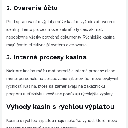
2. Overenie účtu
Pred spracovaním výplaty môže kasíno vyžadovať overenie
identity. Tento proces môže zabrať istý čas, ak hráč
neposkytne všetky potrebné dokumenty. Rýchlejšie kasína
majú často efektívnejší systém overovania.
3. Interné procesy kasína
Niektoré kasína môžu mať pomalšie interné procesy alebo
menej personálu na spracovanie výberov, čo môže ovplyvniť
rýchlosť. Kasína, ktoré sa zameriavajú na zákaznícku
podporu a efektivitu, zvyčajne ponúkajú rýchlejšie výplaty.
Výhody kasín s rýchlou výplatou
Kasína s rýchlou výplatou majú niekoľko výhod, ktoré môžu