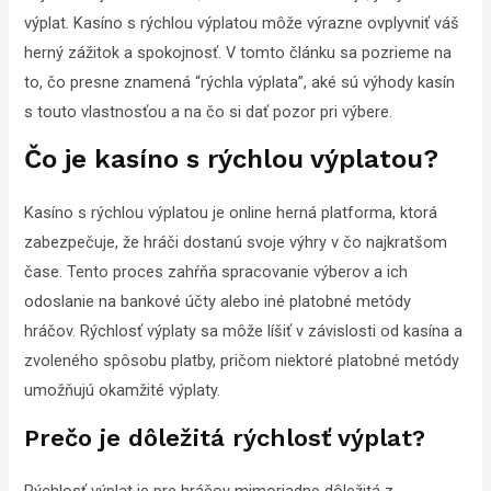
výplat. Kasíno s rýchlou výplatou môže výrazne ovplyvniť váš
that
herný zážitok a spokojnosť. V tomto článku sa pozrieme na
you
to, čo presne znamená “rýchla výplata”, aké sú výhody kasín
encounter
s touto vlastnosťou a na čo si dať pozor pri výbere.
using
the
Čo je kasíno s rýchlou výplatou?
contact
form
Kasíno s rýchlou výplatou je online herná platforma, ktorá
on
zabezpečuje, že hráči dostanú svoje výhry v čo najkratšom
this
čase. Tento proces zahŕňa spracovanie výberov a ich
website.
odoslanie na bankové účty alebo iné platobné metódy
This
hráčov. Rýchlosť výplaty sa môže líšiť v závislosti od kasína a
site
zvoleného spôsobu platby, pričom niektoré platobné metódy
uses
umožňujú okamžité výplaty.
the
Prečo je dôležitá rýchlosť výplat?
WP
ADA