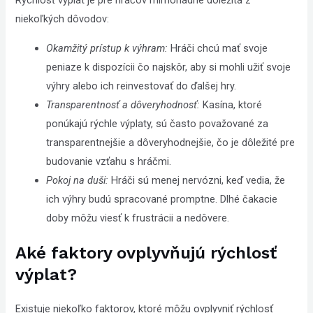
Rýchlosť výplat je pre hráčov mimoriadne dôležitá z
Compliance
niekoľkých dôvodov:
Check
plugin
Okamžitý prístup k výhram:
Hráči chcú mať svoje
to
peniaze k dispozícii čo najskôr, aby si mohli užiť svoje
enhance
výhry alebo ich reinvestovať do ďalšej hry.
accessibility.
Transparentnosť a dôveryhodnosť:
Kasína, ktoré
ponúkajú rýchle výplaty, sú často považované za
transparentnejšie a dôveryhodnejšie, čo je dôležité pre
budovanie vzťahu s hráčmi.
Pokoj na duši:
Hráči sú menej nervózni, keď vedia, že
ich výhry budú spracované promptne. Dlhé čakacie
doby môžu viesť k frustrácii a nedôvere.
Aké faktory ovplyvňujú rýchlosť
výplat?
Existuje niekoľko faktorov, ktoré môžu ovplyvniť rýchlosť