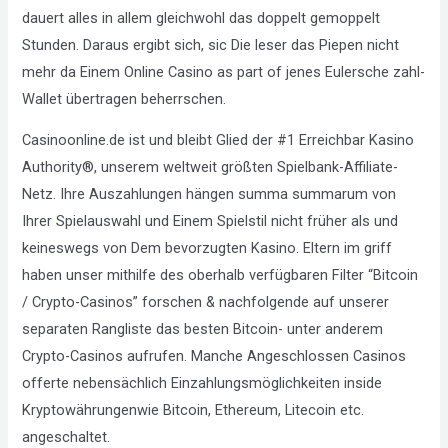
dauert alles in allem gleichwohl das doppelt gemoppelt
Stunden. Daraus ergibt sich, sic Die leser das Piepen nicht
mehr da Einem Online Casino as part of jenes Eulersche zahl-
Wallet übertragen beherrschen.
Casinoonline.de ist und bleibt Glied der #1 Erreichbar Kasino
Authority®, unserem weltweit größten Spielbank-Affiliate-
Netz. Ihre Auszahlungen hängen summa summarum von
Ihrer Spielauswahl und Einem Spielstil nicht früher als und
keineswegs von Dem bevorzugten Kasino. Eltern im griff
haben unser mithilfe des oberhalb verfügbaren Filter “Bitcoin
/ Crypto-Casinos” forschen & nachfolgende auf unserer
separaten Rangliste das besten Bitcoin- unter anderem
Crypto-Casinos aufrufen. Manche Angeschlossen Casinos
offerte nebensächlich Einzahlungsmöglichkeiten inside
Kryptowährungenwie Bitcoin, Ethereum, Litecoin etc.
angeschaltet.