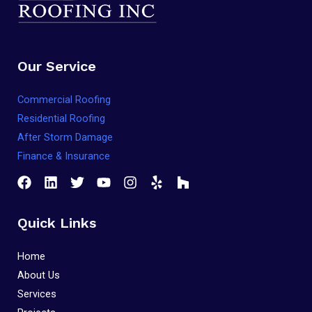
Our Service
Commercial Roofing
Residential Roofing
After Storm Damage
Finance & Insurance
Quick Links
Home
About Us
Services