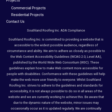
Projects
Commercial Projects
Residential Projects
Contact Us
Southland Roofing Inc. ADA Compliance
Southland Roofing Inc. is committed to providing a website that is
accessible to the widest possible audience, regardless of
circumstance and ability. We aim to adhere as closely as possible to
the Web Content Accessibility Guidelines (WCAG 2.0, Level AA),
published by the World Wide Web Consortium (W3C). These
guidelines explain how to make Web content more accessible for
people with disabilities. Conformance with these guidelines will help
make the web more user friendly to everyone. Whilst Southland
Roofing Inc. strives to adhere to the guidelines and standards for
accessibility, it is not always possible to do so in all areas of the
website and we are currently working to achieve this. Be aware that
due to the dynamic nature of the website, minor issues may
occasionally occur as it is updated regularly. We are continually