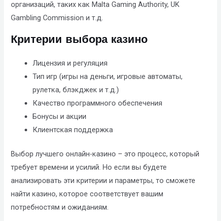
организаций, таких как Malta Gaming Authority, UK
Gambling Commission и т.д.
Критерии выбора казино
Лицензия и регуляция
Тип игр (игры на деньги, игровые автоматы,
рулетка, блэкджек и т.д.)
Качество программного обеспечения
Бонусы и акции
Клиентская поддержка
Выбор лучшего онлайн-казино – это процесс, который
требует времени и усилий. Но если вы будете
анализировать эти критерии и параметры, то сможете
найти казино, которое соответствует вашим
потребностям и ожиданиям.