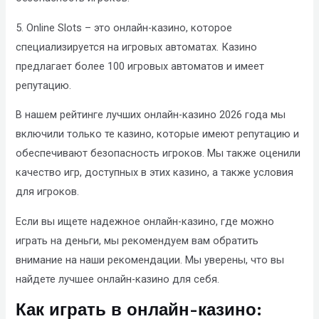
5. Online Slots – это онлайн-казино, которое
специализируется на игровых автоматах. Казино
предлагает более 100 игровых автоматов и имеет
репутацию.
В нашем рейтинге лучших онлайн-казино 2026 года мы
включили только те казино, которые имеют репутацию и
обеспечивают безопасность игроков. Мы также оценили
качество игр, доступных в этих казино, а также условия
для игроков.
Если вы ищете надежное онлайн-казино, где можно
играть на деньги, мы рекомендуем вам обратить
внимание на наши рекомендации. Мы уверены, что вы
найдете лучшее онлайн-казино для себя.
Как играть в онлайн-казино: