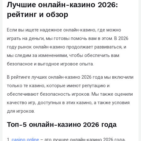
Лучшие онлайн-казино 2026:
рейтинг и обзор
Если вы ищете надежное онлайн-казино, где можно
играть на деньги, мы готовы помочь вам в этом. В 2026
году рынок онлайн-казино продолжает развиваться, и
мы следим за изменениями, чтобы обеспечить вам
безопасное и выгодное игровое опыта.
В рейтинге лучших онлайн-казино 2026 года мы включили
только те казино, которые имеют репутацию и
обеспечивают безопасность игроков. Мы также оценили
качество игр, доступных в этих казино, а также условия
для игроков.
Топ-5 онлайн-казино 2026 года
1.
casino online
– это лучшее онлайн-казино 2026 года,