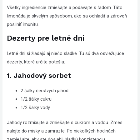
Všetky ingrediencie zmiešajte a podávajte s ľadom. Táto
limonáda je skvelým spôsobom, ako sa ochladiť a zároveň
posilniť imunitu.
Dezerty pre letné dni
Letné dni si žiadajú aj niečo sladké. Tu sú dva osviežujúce
dezerty, ktoré určite potešia:
1. Jahodový sorbet
2 šálky čerstvých jahôd
1/2 šálky cukru
1/2 šálky vody
Jahody rozmixujte a zmiešajte s cukrom a vodou. Zmes
nalejte do misky a zamrazte. Po niekoľkých hodinách
zamiešajte, aby ste dosiahli hladkú konzistenciu.