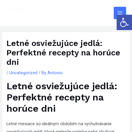
Skip
The
Main
to
owner
Open 
Men
content
of
this
Post
website
navigation
Letné osviežujúce jedlá:
has
Perfektné recepty na horúce
made
a
dni
committment
/
Uncategorized
/ By
Antonio
to
Letné osviežujúce jedlá:
accessibility
and
Perfektné recepty na
inclusion,
horúce dni
please
report
any
Letné mesiace sú ideálnym obdobím na vychutnávanie
problems
osviežujúcich jedál, ktoré nielenže potešia naše chuťové