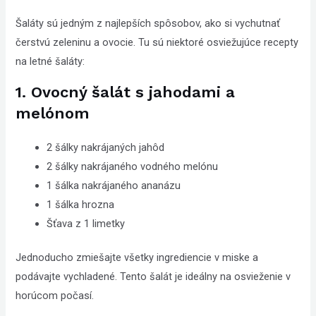
Compliance
Šaláty sú jedným z najlepších spôsobov, ako si vychutnať
Check
čerstvú zeleninu a ovocie. Tu sú niektoré osviežujúce recepty
plugin
na letné šaláty:
to
enhance
1. Ovocný šalát s jahodami a
accessibility.
melónom
2 šálky nakrájaných jahôd
2 šálky nakrájaného vodného melónu
1 šálka nakrájaného ananázu
1 šálka hrozna
Šťava z 1 limetky
Jednoducho zmiešajte všetky ingrediencie v miske a
podávajte vychladené. Tento šalát je ideálny na osvieženie v
horúcom počasí.