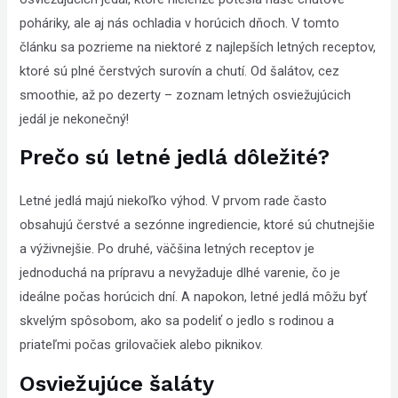
that
poháriky, ale aj nás ochladia v horúcich dňoch. V tomto
you
článku sa pozrieme na niektoré z najlepších letných receptov,
encounter
ktoré sú plné čerstvých surovín a chutí. Od šalátov, cez
using
smoothie, až po dezerty – zoznam letných osviežujúcich
the
jedál je nekonečný!
contact
Prečo sú letné jedlá dôležité?
form
on
Letné jedlá majú niekoľko výhod. V prvom rade často
this
obsahujú čerstvé a sezónne ingrediencie, ktoré sú chutnejšie
website.
a výživnejšie. Po druhé, väčšina letných receptov je
This
jednoduchá na prípravu a nevyžaduje dlhé varenie, čo je
site
ideálne počas horúcich dní. A napokon, letné jedlá môžu byť
uses
skvelým spôsobom, ako sa podeliť o jedlo s rodinou a
the
priateľmi počas grilovačiek alebo piknikov.
WP
Osviežujúce šaláty
ADA