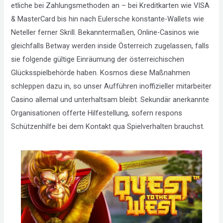
etliche bei Zahlungsmethoden an – bei Kreditkarten wie VISA
& MasterCard bis hin nach Eulersche konstante-Wallets wie
Neteller ferner Skrill. Bekanntermaßen, Online-Casinos wie
gleichfalls Betway werden inside Österreich zugelassen, falls
sie folgende gültige Einräumung der österreichischen
Glücksspielbehörde haben. Kosmos diese Maßnahmen
schleppen dazu in, so unser Aufführen inoffizieller mitarbeiter
Casino allemal und unterhaltsam bleibt. Sekundär anerkannte
Organisationen offerte Hilfestellung, sofern respons
Schützenhilfe bei dem Kontakt qua Spielverhalten brauchst.