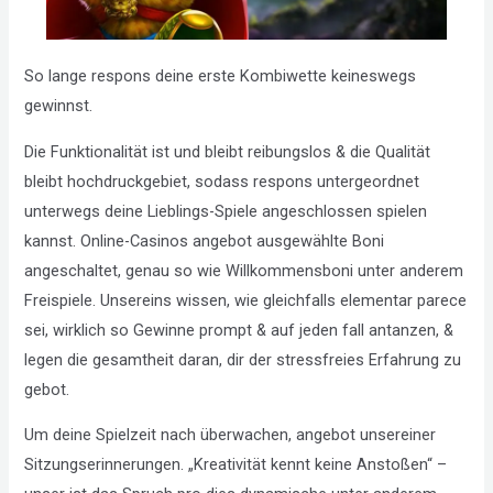
So lange respons deine erste Kombiwette keineswegs
gewinnst.
Die Funktionalität ist und bleibt reibungslos & die Qualität
bleibt hochdruckgebiet, sodass respons untergeordnet
unterwegs deine Lieblings-Spiele angeschlossen spielen
kannst. Online-Casinos angebot ausgewählte Boni
angeschaltet, genau so wie Willkommensboni unter anderem
Freispiele. Unsereins wissen, wie gleichfalls elementar parece
sei, wirklich so Gewinne prompt & auf jeden fall antanzen, &
legen die gesamtheit daran, dir der stressfreies Erfahrung zu
gebot.
Um deine Spielzeit nach überwachen, angebot unsereiner
Sitzungserinnerungen. „Kreativität kennt keine Anstoßen“ –