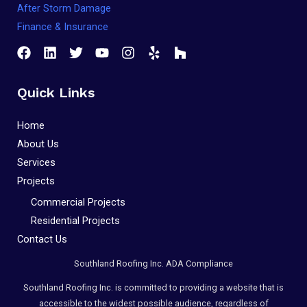
After Storm Damage
Finance & Insurance
Quick Links
Home
About Us
Services
Projects
Commercial Projects
Residential Projects
Contact Us
Southland Roofing Inc. ADA Compliance
Southland Roofing Inc. is committed to providing a website that is
accessible to the widest possible audience, regardless of