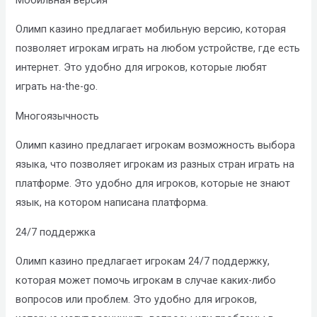
Олимп казино предлагает мобильную версию, которая
позволяет игрокам играть на любом устройстве, где есть
интернет. Это удобно для игроков, которые любят
играть на-the-go.
Многоязычность
Олимп казино предлагает игрокам возможность выбора
языка, что позволяет игрокам из разных стран играть на
платформе. Это удобно для игроков, которые не знают
язык, на котором написана платформа.
24/7 поддержка
Олимп казино предлагает игрокам 24/7 поддержку,
которая может помочь игрокам в случае каких-либо
вопросов или проблем. Это удобно для игроков,