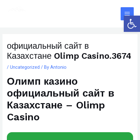
Skip
The
Main
to
owner
Open 
Men
content
of
this
Post
website
navigation
официальный сайт в
has
Казахстане Olimp Casino.3674
made
a
/
Uncategorized
/ By
Antonio
committment
Олимп казино
to
accessibility
официальный сайт в
and
Казахстане – Olimp
inclusion,
please
Casino
report
any
problems