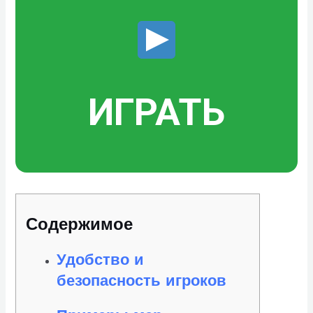
that
you
encounter
using
the
ИГРАТЬ
contact
form
on
this
website.
This
Содержимое
site
uses
Удобство и
the
безопасность игроков
WP
ADA