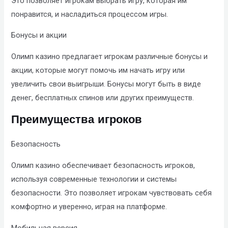
Это позволяет игрокам выбрать игру, которая им
понравится, и насладиться процессом игры.
Бонусы и акции
Олимп казино предлагает игрокам различные бонусы и
акции, которые могут помочь им начать игру или
увеличить свои выигрыши. Бонусы могут быть в виде
денег, бесплатных спинов или других преимуществ.
Преимущества игроков
Безопасность
Олимп казино обеспечивает безопасность игроков,
используя современные технологии и системы
безопасности. Это позволяет игрокам чувствовать себя
комфортно и уверенно, играя на платформе.
Мобильная версия