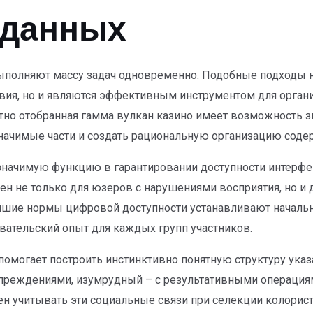
 данных
ыполняют массу задач одновременно. Подобные подходы 
вия, но и являются эффективным инструментом для орган
но отобранная гамма вулкан казино имеет возможность з
 значимые части и создать рациональную организацию соде
значимую функцию в гарантировании доступности интерфе
н не только для юзеров с нарушениями восприятия, но и
йшие нормы цифровой доступности устанавливают начальн
ательский опыт для каждых групп участников.
помогает построить инстинктивно понятную структуру указ
упреждениями, изумрудный – с результативными операция
н учитывать эти социальные связи при селекции колорис