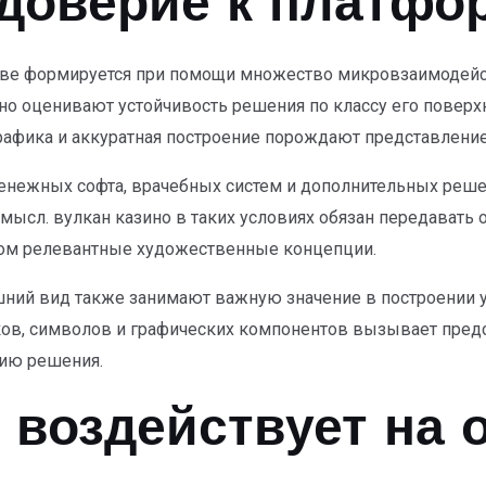
 доверие к платфо
тве формируется при помощи множество микровзаимодейст
ьно оценивают устойчивость решения по классу его поверх
графика и аккуратная построение порождают представление
енежных софта, врачебных систем и дополнительных решен
мысл. вулкан казино в таких условиях обязан передавать 
ом релевантные художественные концепции.
ий вид также занимают важную значение в построении у
ов, символов и графических компонентов вызывает предс
нию решения.
д воздействует на