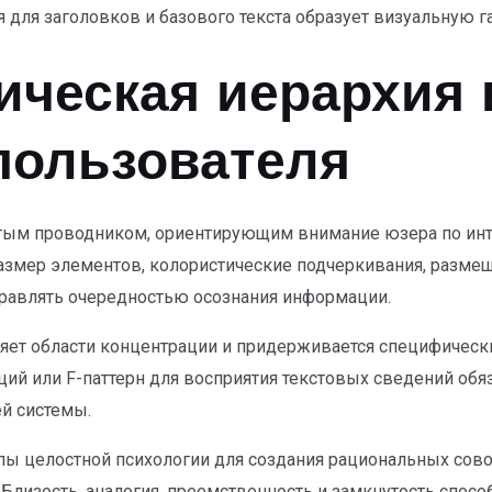
я для заголовков и базового текста образует визуальную 
ическая иерархия 
пользователя
ытым проводником, ориентирующим внимание юзера по ин
азмер элементов, колористические подчеркивания, размещ
авлять очередностью осознания информации.
яет области концентрации и придерживается специфически
ий или F-паттерн для восприятия текстовых сведений обяз
й системы.
пы целостной психологии для создания рациональных сово
Близость, аналогия, преемственность и замкнутость спос