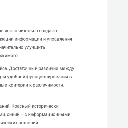
не исключительно создают
изации информации и управления
начительно улучшить
ржимого.
йса. Достаточный различие между
 для удобной функционирования в
ые критерии к различимости,
аний. Красный исторически
ми, синий – с информационными
тических решений.