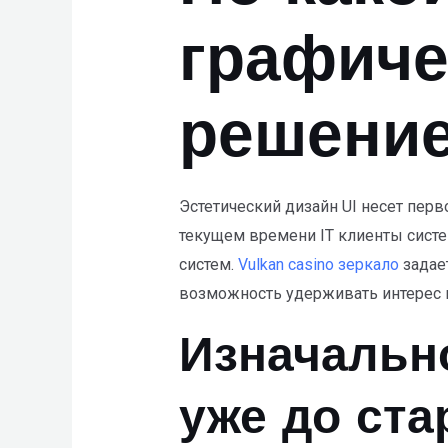
any
problems
графиче
that
you
решение
encounter
using
the
contact
Эстетический дизайн UI несет пе
form
текущем времени IT клиенты сист
on
систем.
Vulkan casino зеркало
задае
this
возможность удерживать интерес п
website.
Изначальн
This
site
уже до ста
uses
the