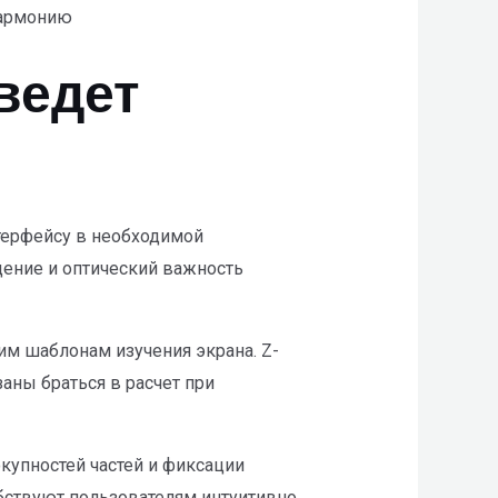
гармонию
ведет
терфейсу в необходимой
ение и оптический важность
м шаблонам изучения экрана. Z-
аны браться в расчет при
купностей частей и фиксации
обствуют пользователям интуитивно