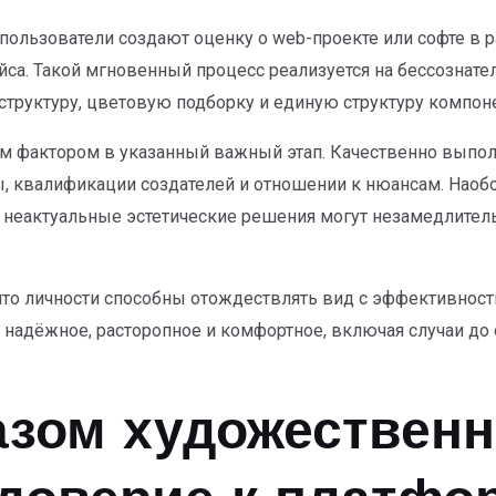
пользователи создают оценку о web-проекте или софте в 
са. Такой мгновенный процесс реализуется на бессознател
руктуру, цветовую подборку и единую структуру компоне
м фактором в указанный важный этап. Качественно выпо
, квалификации создателей и отношении к нюансам. Наобо
 неактуальные эстетические решения могут незамедлител
что личности способны отождествлять вид с эффективност
 надёжное, расторопное и комфортное, включая случаи до
азом художествен