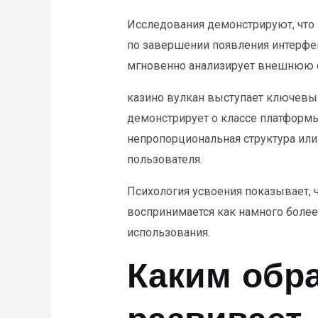
WP
Исследования демонстрируют, что 
ADA
по завершении появления интерфей
Compliance
мгновенно анализирует внешнюю ст
Check
plugin
казино вулкан выступает ключевы
to
демонстрирует о классе платформы
enhance
непропорциональная структура или
accessibility.
пользователя.
Психология усвоения показывает, 
воспринимается как намного более
использования.
Каким обр