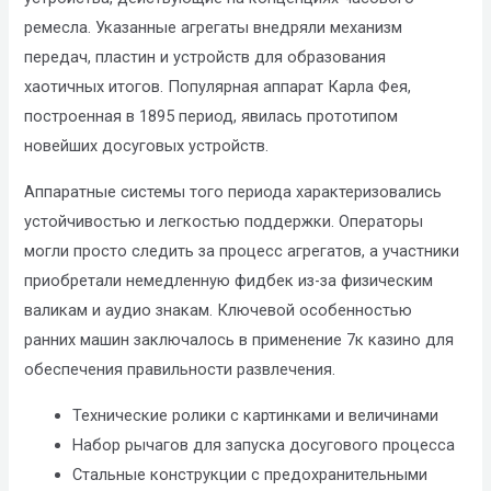
Compliance
ремесла. Указанные агрегаты внедряли механизм
Check
передач, пластин и устройств для образования
plugin
хаотичных итогов. Популярная аппарат Карла Фея,
to
построенная в 1895 период, явилась прототипом
enhance
новейших досуговых устройств.
accessibility.
Аппаратные системы того периода характеризовались
устойчивостью и легкостью поддержки. Операторы
могли просто следить за процесс агрегатов, а участники
приобретали немедленную фидбек из-за физическим
валикам и аудио знакам. Ключевой особенностью
ранних машин заключалось в применение 7к казино для
обеспечения правильности развлечения.
Технические ролики с картинками и величинами
Набор рычагов для запуска досугового процесса
Стальные конструкции с предохранительными