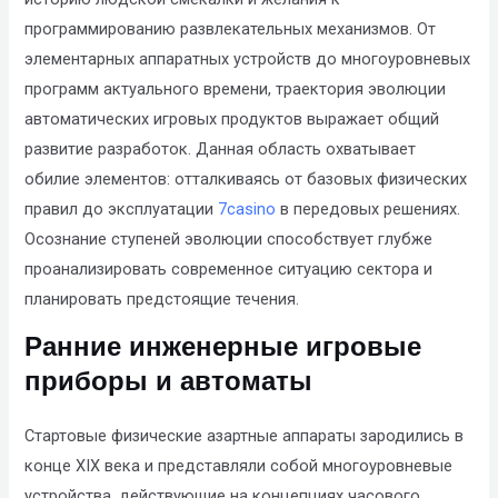
that
программированию развлекательных механизмов. От
you
элементарных аппаратных устройств до многоуровневых
encounter
программ актуального времени, траектория эволюции
using
автоматических игровых продуктов выражает общий
the
развитие разработок. Данная область охватывает
contact
обилие элементов: отталкиваясь от базовых физических
form
правил до эксплуатации
7casino
в передовых решениях.
on
Осознание ступеней эволюции способствует глубже
this
проанализировать современное ситуацию сектора и
website.
планировать предстоящие течения.
This
Ранние инженерные игровые
site
приборы и автоматы
uses
the
Стартовые физические азартные аппараты зародились в
WP
конце XIX века и представляли собой многоуровневые
ADA
устройства, действующие на концепциях часового