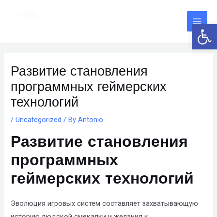
Skip
The
Main
to
owner
Open 
Men
content
of
this
Post
website
navigation
Развитие становления
has
программных геймерских
made
a
технологий
committment
/
Uncategorized
/ By
Antonio
to
Развитие становления
accessibility
and
программных
inclusion,
геймерских технологий
please
report
any
Эволюция игровых систем составляет захватывающую
problems
историю людской смекалки и желания к