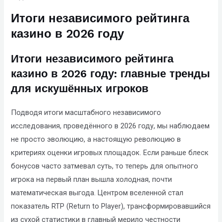
Итоги независимого рейтинга
казино в 2026 году
Итоги независимого рейтинга
казино в 2026 году: главные тренды
для искушённых игроков
Подводя итоги масштабного независимого
исследования, проведённого в 2026 году, мы наблюдаем
не просто эволюцию, а настоящую революцию в
критериях оценки игровых площадок. Если раньше блеск
бонусов часто затмевал суть, то теперь для опытного
игрока на первый план вышла холодная, почти
математическая выгода. Центром вселенной стал
показатель RTP (Return to Player), трансформировавшийся
из сухой статистики в главный мерило честности