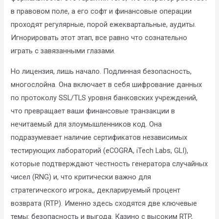
в правовом поле, а его софт и финансовые операции
проходят регулярные, порой ежеквартальные, аудиты.
Игнорировать этот этап, все равно что сознательно
играть с завязанными глазами.
Но лицензия, лишь начало. Подлинная безопасность,
многослойна. Она включает в себя шифрование данных
по протоколу SSL/TLS уровня банковских учреждений,
что превращает ваши финансовые транзакции в
нечитаемый для злоумышленников код. Она
подразумевает наличие сертификатов независимых
тестирующих лабораторий (eCOGRA, iTech Labs, GLI),
которые подтверждают честность генератора случайных
чисел (RNG) и, что критически важно для
стратегического игрока,, декларируемый процент
возврата (RTP). Именно здесь сходятся две ключевые
темы: безопасность и выгода. Казино с высоким RTP,