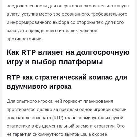
вседозволенности для операторов окончательно канула
в лету, уступив место эре осознанного, требовательного
и информированного выбора со стороны тех, для кого
азарт, это прежде всего интеллектуальное
противостояние.
Как RTP влияет на долгосрочную
игру и выбор платформы
RTP как стратегический компас для
вдумчивого игрока
Для опытного игрока, чей горизонт планирования
простирается далеко за пределы одной игровой сессии,
показатель возврата (RTP) трансформируется из сухой
статистики в фундаментальный элемент стратегии. Это
не гарантия сиюминутного выигрыша, а скорее