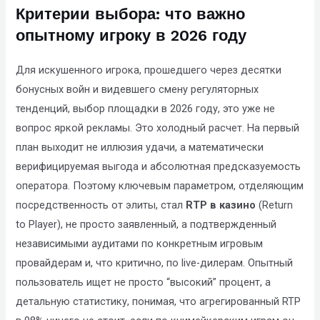
Критерии выбора: что важно
опытному игроку в 2026 году
Для искушенного игрока, прошедшего через десятки
бонусных войн и видевшего смену регуляторных
тенденций, выбор площадки в 2026 году, это уже не
вопрос яркой рекламы. Это холодный расчет. На первый
план выходит не иллюзия удачи, а математически
верифицируемая выгода и абсолютная предсказуемость
оператора. Поэтому ключевым параметром, отделяющим
посредственность от элиты, стал
RTP в казино
(Return
to Player), не просто заявленный, а подтвержденный
независимыми аудитами по конкретным игровым
провайдерам и, что критично, по live-дилерам. Опытный
пользователь ищет не просто “высокий” процент, а
детальную статистику, понимая, что агрегированный RTP