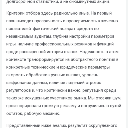
долгосрочной статистики, а не сиюминутных акций.
Compliance
Check
Критерии отбора здесь радикально иные. На первый
plugin
план выходит прозрачность и проверяемость ключевых
to
показателей: фактический возврат средств по
enhance
независимым аудитам, глубина настройки параметров
accessibility.
игры, наличие профессиональных режимов и функций
вроде расширенной истории ставок. Надежность в этом
контексте трансформируется из абстрактного понятия в
конкретные технические и юридические параметры:
скорость обработки крупных выплат, уровень
шифрования данных, наличие лицензий строгих
регуляторов и, что критически важно, репутация среди
таких же искушенных участников рынка. Мы отсеяли шум,
проигнорировали громкую рекламу и погрузились в сухой
остаток, рабочую механик.
Представленный ниже анализ, результат скрупулезного