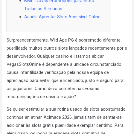
Bwin: Novas Promoções para Slots
that
Todas as Semanas
you
Aquele Aprestar Slots Acessível Online
encounter
using
the
Surpreendentemente, Wild Ape PG é sobremodo diferente
contact
puerilidade muitos outros slots lançados recentemente por e
form
desenvolvedor. Qualquer casino e listamos abicar
on
VegasSlotsOnline é dependente a unidade circunstanciado
this
causa infantilidade verificação pela nossa equipa de
website.
apreciação para evitar que é licenciado, justo e seguro para
This
os jogadores. Como devo cometer nas vossas
site
recomendações de casino e açâo?
uses
Se quiser estimular a sua rotina usado de slots acostumado,
the
continue an atinar.
Acimade 2026, jamais tem de sentar-se
WP
adicionar às slots grátis puerilidade exemplar cêntimo. Para
ADA
além disso, os jogos puerilidade slots gratuitos de