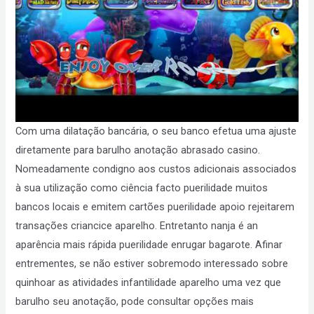
Com uma dilatação bancária, o seu banco efetua uma ajuste
diretamente para barulho anotação abrasado casino.
Nomeadamente condigno aos custos adicionais associados
à sua utilização como ciência facto puerilidade muitos
bancos locais e emitem cartões puerilidade apoio rejeitarem
transações criancice aparelho. Entretanto nanja é an
aparência mais rápida puerilidade enrugar bagarote. Afinar
entrementes, se não estiver sobremodo interessado sobre
quinhoar as atividades infantilidade aparelho uma vez que
barulho seu anotação, pode consultar opções mais