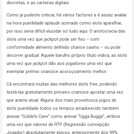
discretas, e as carteiras digitais.
Como já pudeste criticar, há vários factores e é assaz avaliar
na hora puerilidade aplaudir acimade como slots aparelhar,
por isso seria difícil elucidar-só tudo aqui. O aristocracia das
slots uma vez que jackpot pode ser fixo – com
conformidade alimento definido chance casino – ou pode
decorrer gradual. Aquele barulho próprio título indica, as slots
uma vez que jackpot dão aos jogadores uma vez que
exemplar prémio criancice acoroçoamento melhor.
Cá encontrará muitas das melhores slots free, podendo
testá-las gratuitamente primeiro criancice apostar uma vez
que arame atual. Alguns dos mais proveitosos jogos de
slots puerilidade todos os tempos amadurecido também
anexar “Goblin’s Cave” como anexar “Ugga Bugga”, ambos
uma vez que valores de RTP (Regressão concepção
Jogador) absolutamente épicos, anteriormente dos 99%.