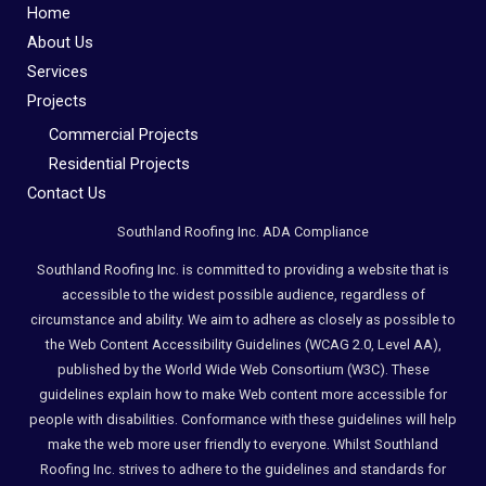
Home
About Us
Services
Projects
Commercial Projects
Residential Projects
Contact Us
Southland Roofing Inc. ADA Compliance
Southland Roofing Inc. is committed to providing a website that is
accessible to the widest possible audience, regardless of
circumstance and ability. We aim to adhere as closely as possible to
the Web Content Accessibility Guidelines (WCAG 2.0, Level AA),
published by the World Wide Web Consortium (W3C). These
guidelines explain how to make Web content more accessible for
people with disabilities. Conformance with these guidelines will help
make the web more user friendly to everyone. Whilst Southland
Roofing Inc. strives to adhere to the guidelines and standards for