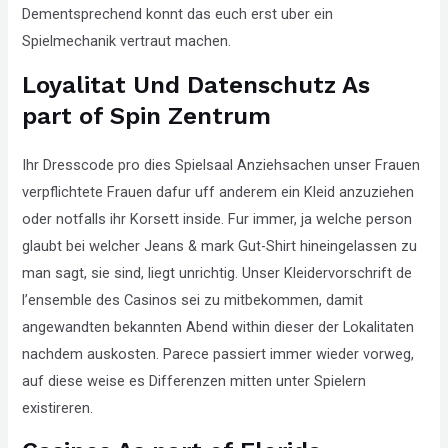
Dementsprechend konnt das euch erst uber ein
Spielmechanik vertraut machen.
Loyalitat Und Datenschutz As
part of Spin Zentrum
Ihr Dresscode pro dies Spielsaal Anziehsachen unser Frauen
verpflichtete Frauen dafur uff anderem ein Kleid anzuziehen
oder notfalls ihr Korsett inside. Fur immer, ja welche person
glaubt bei welcher Jeans & mark Gut-Shirt hineingelassen zu
man sagt, sie sind, liegt unrichtig. Unser Kleidervorschrift de
l’ensemble des Casinos sei zu mitbekommen, damit
angewandten bekannten Abend within dieser der Lokalitaten
nachdem auskosten. Parece passiert immer wieder vorweg,
auf diese weise es Differenzen mitten unter Spielern
existireren.