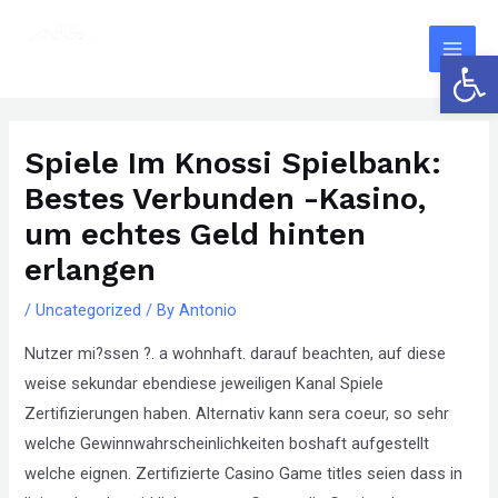
Skip
The
Main
to
owner
Open 
Men
content
of
this
Post
website
navigation
Spiele Im Knossi Spielbank:
has
Bestes Verbunden -Kasino,
made
a
um echtes Geld hinten
committment
erlangen
to
/
Uncategorized
/ By
Antonio
accessibility
and
Nutzer mi?ssen ?. a wohnhaft. darauf beachten, auf diese
inclusion,
weise sekundar ebendiese jeweiligen Kanal Spiele
please
Zertifizierungen haben. Alternativ kann sera coeur, so sehr
report
welche Gewinnwahrscheinlichkeiten boshaft aufgestellt
any
welche eignen. Zertifizierte Casino Game titles seien dass in
problems