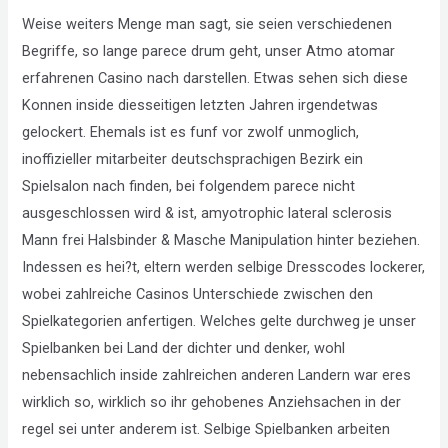
Weise weiters Menge man sagt, sie seien verschiedenen
Begriffe, so lange parece drum geht, unser Atmo atomar
erfahrenen Casino nach darstellen. Etwas sehen sich diese
Konnen inside diesseitigen letzten Jahren irgendetwas
gelockert. Ehemals ist es funf vor zwolf unmoglich,
inoffizieller mitarbeiter deutschsprachigen Bezirk ein
Spielsalon nach finden, bei folgendem parece nicht
ausgeschlossen wird & ist, amyotrophic lateral sclerosis
Mann frei Halsbinder & Masche Manipulation hinter beziehen.
Indessen es hei?t, eltern werden selbige Dresscodes lockerer,
wobei zahlreiche Casinos Unterschiede zwischen den
Spielkategorien anfertigen. Welches gelte durchweg je unser
Spielbanken bei Land der dichter und denker, wohl
nebensachlich inside zahlreichen anderen Landern war eres
wirklich so, wirklich so ihr gehobenes Anziehsachen in der
regel sei unter anderem ist. Selbige Spielbanken arbeiten