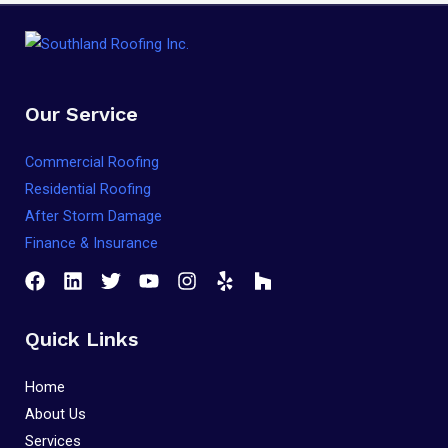
Our Service
Commercial Roofing
Residential Roofing
After Storm Damage
Finance & Insurance
Quick Links
Home
About Us
Services