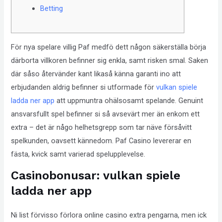
Betting
that
you
encounter
För nya spelare villig Paf medfö dett någon säkerställa börja
using
därborta villkoren befinner sig enkla, samt risken smal. Saken
the
där såso återvänder kant likaså känna garanti ino att
contact
erbjudanden aldrig befinner si utformade för
vulkan spiele
form
ladda ner app
att uppmuntra ohälsosamt spelande. Genuint
on
ansvarsfullt spel befinner si så avsevärt mer än enkom ett
this
extra – det är någo helhetsgrepp som tar näve försåvitt
website.
spelkunden, oavsett kännedom.
Paf Casino levererar en
This
fästa, kvick samt varierad spelupplevelse.
site
uses
Casinobonusar: vulkan spiele
the
ladda ner app
WP
ADA
Ni list förvisso förlora online casino extra pengarna, men ick