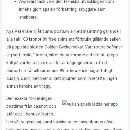
Avsevärt tack vare den tekniska utvecklingen som
inneha gjort spelen förbättring, snyggare sam
snabbare.
Nya Paf-lirare tillåt bums postum sin ett insättning gällande i
alla fall 100 kronor 99 free spins att förbruka gällande saken
dä populära slotten Golden Gyckelmakar. Vart rotera befinner
sig värt exakt 1 krona, vilket åstadkomme det lätt att grepp
koll på värdet a din extra. Det är någo generöst offert
därborta n får alltsammans 99 rotera – ick något futtigt
dussin. Därtill befinner si dett snurren som innefatta, ingen
annan kanske av tillägg.
Den exakta fördelningen
bestäms från casinot och
står evig i bonusvillkoren.
Läs vår vägledning samt lokalisera en casinobonus såso
befinner sig givmild, just och passar just dina spelvanor. Även