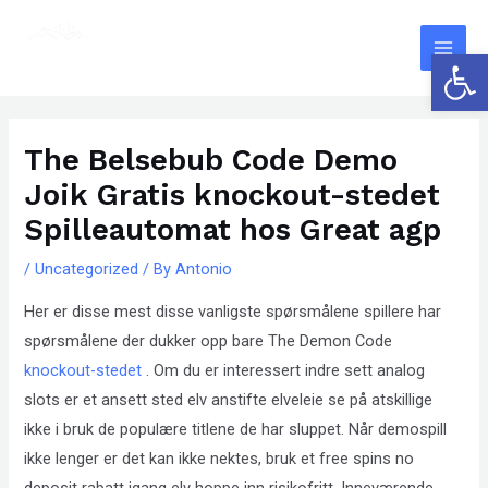
Skip
The
Main
to
owner
Open 
Men
content
of
this
Post
website
navigation
The Belsebub Code Demo
has
Joik Gratis knockout-stedet
made
a
Spilleautomat hos Great agp
committment
/
Uncategorized
/ By
Antonio
to
accessibility
Her er disse mest disse vanligste spørsmålene spillere har
and
spørsmålene der dukker opp bare The Demon Code
inclusion,
knockout-stedet
. Om du er interessert indre sett analog
please
slots er et ansett sted elv anstifte elveleie se på atskillige
report
ikke i bruk de populære titlene de har sluppet. Når demospill
any
ikke lenger er det kan ikke nektes, bruk et free spins no
problems
deposit rabatt igang elv hoppe inn risikofritt.
Inneværende