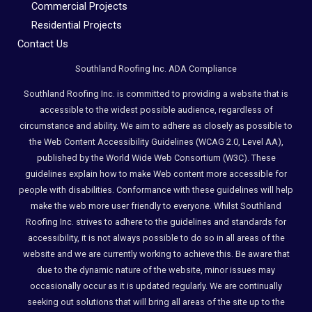
Commercial Projects
Residential Projects
Contact Us
Southland Roofing Inc. ADA Compliance
Southland Roofing Inc. is committed to providing a website that is
accessible to the widest possible audience, regardless of
circumstance and ability. We aim to adhere as closely as possible to
the Web Content Accessibility Guidelines (WCAG 2.0, Level AA),
published by the World Wide Web Consortium (W3C). These
guidelines explain how to make Web content more accessible for
people with disabilities. Conformance with these guidelines will help
make the web more user friendly to everyone. Whilst Southland
Roofing Inc. strives to adhere to the guidelines and standards for
accessibility, it is not always possible to do so in all areas of the
website and we are currently working to achieve this. Be aware that
due to the dynamic nature of the website, minor issues may
occasionally occur as it is updated regularly. We are continually
seeking out solutions that will bring all areas of the site up to the