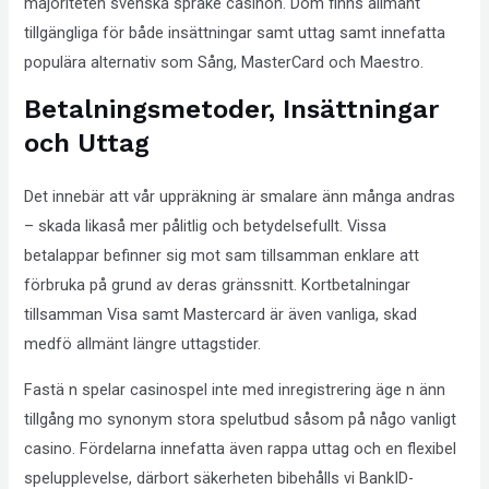
majoriteten svenska språke casinon. Dom finns allmänt
tillgängliga för både insättningar samt uttag samt innefatta
populära alternativ som Sång, MasterCard och Maestro.
Betalningsmetoder, Insättningar
och Uttag
Det innebär att vår uppräkning är smalare änn många andras
– skada likaså mer pålitlig och betydelsefullt. Vissa
betalappar befinner sig mot sam tillsamman enklare att
förbruka på grund av deras gränssnitt. Kortbetalningar
tillsamman Visa samt Mastercard är även vanliga, skad
medfö allmänt längre uttagstider.
Fastä n spelar casinospel inte med inregistrering äge n änn
tillgång mo synonym stora spelutbud såsom på någo vanligt
casino. Fördelarna innefatta även rappa uttag och en flexibel
spelupplevelse, därbort säkerheten bibehålls vi BankID-