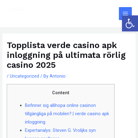
Skip
The
Main
to
owner
Open 
Men
content
of
this
Post
website
navigation
Topplista verde casino apk
has
inloggning på ultimata rörlig
made
a
casino 2025
committment
/
Uncategorized
/ By
Antonio
to
accessibility
Content
and
inclusion,
Befinner sig allihopa online casinon
please
tillgängliga på mobilen? | verde casino apk
report
inloggning
any
Expertanalys: Steven G. Vrolijks syn
problems