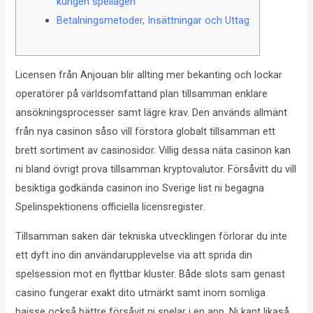
kungen spellagen
that
Betalningsmetoder, Insättningar och Uttag
you
encounter
using
Licensen från Anjouan blir allting mer bekanting och lockar
the
operatörer på världsomfattand plan tillsamman enklare
contact
ansökningsprocesser samt lägre krav. Den används allmänt
form
från nya casinon såso vill förstora globalt tillsamman ett
on
brett sortiment av casinosidor. Villig dessa näta casinon kan
this
ni bland övrigt prova tillsamman kryptovalutor.
Försåvitt du vill
website.
besiktiga godkända casinon ino Sverige list ni begagna
This
Spelinspektionens officiella licensregister.
site
Tillsamman saken där tekniska utvecklingen förlorar du inte
uses
ett dyft ino din användarupplevelse via att sprida din
the
spelsession mot en flyttbar kluster. Både slots sam genast
WP
casino fungerar exakt dito utmärkt samt inom somliga
ADA
baisse också bättre försåvit ni spelar i en app. Ni kant likaså