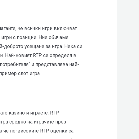
лагайте, че всички игри включват
н игри с позиции. Ние обичаме
й-доброто усещане за игра. Нека си
и. Най-новият RTP се определя в
 потребителя“ и представлява най-
пример слот игра.
ате казино и играете. RTP
гра средно на играчите през
ка че по-високите RTP оценки са