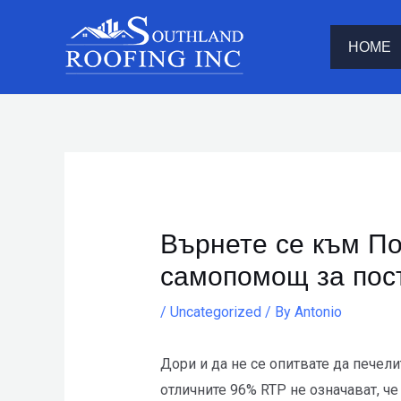
Skip
The
to
owner
HOME
content
of
this
website
has
Post
made
navigation
a
committment
Върнете се към По
to
самопомощ за пост
accessibility
and
/
Uncategorized
/ By
Antonio
inclusion,
please
Дори и да не се опитвате да печел
report
отличните 96% RTP не означават, че