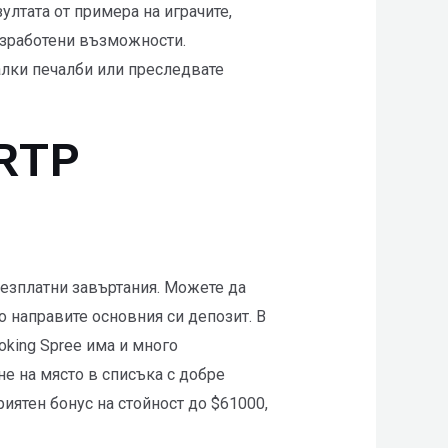
ултата от примера на играчите,
азработени възможности.
алки печалби или преследвате
RTP
 безплатни завъртания. Можете да
о направите основния си депозит. В
oking Spree има и много
не на място в списъка с добре
иятен бонус на стойност до $61000,