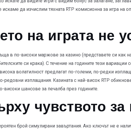
ко искате да видите игри с видим бонус за залагане, заглав
че искаме да изчислим тяхната RTP комисионна за игра на о
то на играта не у
ъща в по-високи маржове за казино (представете си как н
телските си крака). С течение на годините тези вариации с
-висока волатилност предлагат по-големи, по-редки изплаща
по-редовни изплащания. Казината с най-висок RTP обикнов
по-високи шансове за печалба през годините.
рху чувството за 
ероятен брой симулирани завъртания. Ако ключът не е нал