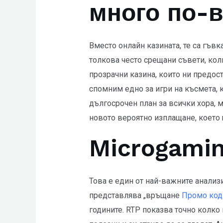
много по-
WP
ADA
Compliance
Вместо онлайн казината, те са гъвк
Check
толкова често срещани съвети, колк
plugin
прозрачни казина, които ни предост
to
спомним едно за игри на късмета, 
enhance
дългосрочен план за всички хора, м
accessibility.
новото вероятно изплащане, което щ
Microgami
Това е един от най-важните анализи
представлява „връщане
Промо код 
годините. RTP показва точно колко 