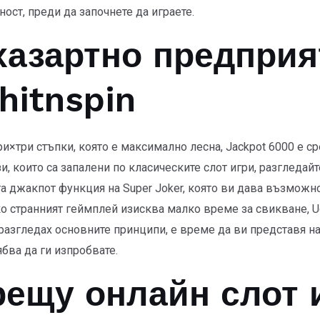
ост, преди да започнете да играете.
хазартно предприя
hitnspin
и×три стъпки, която е максимално лесна, Jackpot 6000 е ср
зи, които са запалени по класическите слот игри, разгледайт
та джакпот функция на Super Joker, която ви дава възмож
о странният геймплей изисква малко време за свикване, Ugg
 разгледах основните принципи, е време да ви представя н
рябва да ги изпробвате.
ещу онлайн слот и