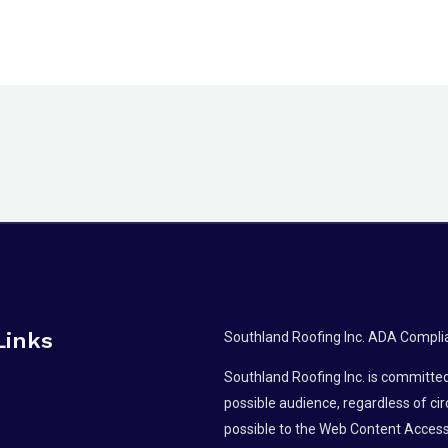
Links
Southland Roofing Inc. ADA Compli
Southland Roofing Inc. is committed 
possible audience, regardless of ci
possible to the Web Content Accessi