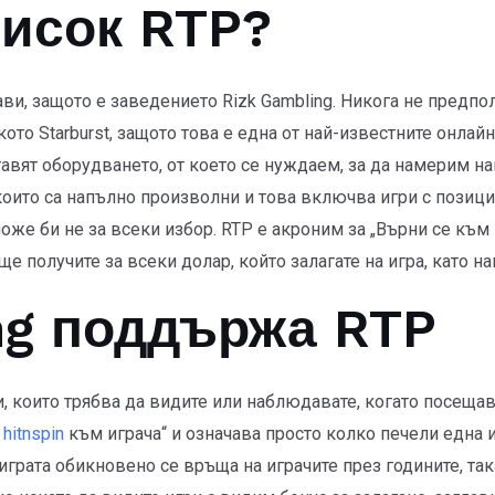
висок RTP?
ави, защото е заведението Rizk Gambling. Никога не предпо
ото Starburst, защото това е една от най-известните онлай
авят оборудването, от което се нуждаем, за да намерим на
които са напълно произволни и това включва игри с позици
оже би не за всеки избор. RTP е акроним за „Върни се към
е получите за всеки долар, който залагате на игра, като на
ng поддържа RTP
, които трябва да видите или наблюдавате, когато посещав
hitnspin
към играча“ и означава просто колко печели една и
играта обикновено се връща на играчите през годините, та