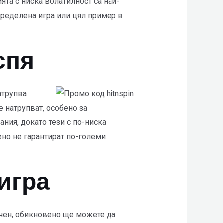
ията с ниска волатилност са най-
пределена игра или цял пример в
спя
атрупва
е натрупват, особено за
ния, докато тези с по-ниска
ено не гарантират по-големи
игра
ичен, обикновено ще можете да