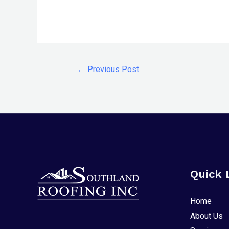
←
Previous Post
Quick 
Home
About Us