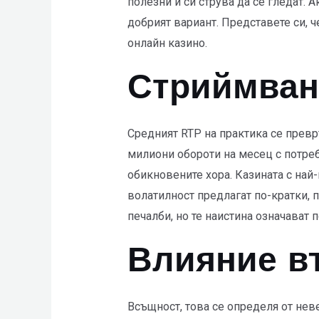
полезни и си струва да се гледат. А
добрият вариант. Представете си, 
онлайн казино.
Стриймване
Средният RTP на практика се превр
милиони обороти на месец с потреби
обикновените хора. Казината с най
волатилност предлагат по-кратки, 
печалби, но те наистина означават 
Влияние въ
Всъщност, това се определя от нев