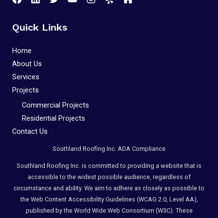
Quick Links
Home
About Us
Services
Projects
Commercial Projects
Residential Projects
Contact Us
Southland Roofing Inc. ADA Compliance
Southland Roofing Inc. is committed to providing a website that is
accessible to the widest possible audience, regardless of
circumstance and ability. We aim to adhere as closely as possible to
the Web Content Accessibility Guidelines (WCAG 2.0, Level AA),
published by the World Wide Web Consortium (W3C). These