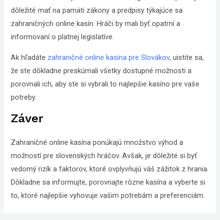
dôležité mať na pamäti zákony a predpisy týkajúce sa
zahraničných online kasín. Hráči by mali byť opatrní a
informovaní o platnej legislatíve.
Ak hľadáte
zahraničné online kasína pre Slovákov
, uistite sa,
že ste dôkladne preskúmali všetky dostupné možnosti a
porovnali ich, aby ste si vybrali to najlepšie kasíno pre vaše
potreby.
Záver
Zahraničné online kasína ponúkajú množstvo výhod a
možností pre slovenských hráčov. Avšak, je dôležité si byť
vedomý rizík a faktorov, ktoré ovplyvňujú váš zážitok z hrania.
Dôkladne sa informujte, porovnajte rôzne kasína a vyberte si
to, ktoré najlepšie vyhovuje vašim potrebám a preferenciám.