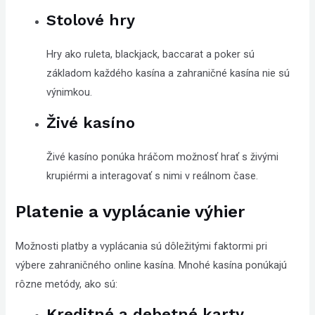
Stolové hry
Hry ako ruleta, blackjack, baccarat a poker sú
základom každého kasína a zahraničné kasína nie sú
výnimkou.
Živé kasíno
Živé kasíno ponúka hráčom možnosť hrať s živými
krupiérmi a interagovať s nimi v reálnom čase.
Platenie a vyplácanie výhier
Možnosti platby a vyplácania sú dôležitými faktormi pri
výbere zahraničného online kasína. Mnohé kasína ponúkajú
rôzne metódy, ako sú:
Kreditné a debetné karty