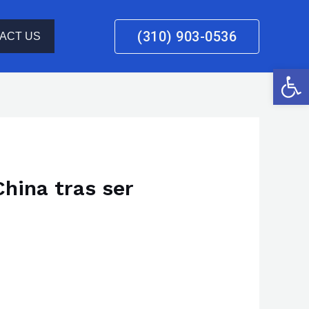
(310) 903-0536
ACT US
Open 
hina tras ser