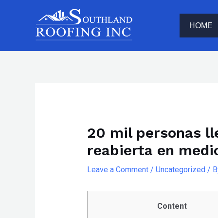
Skip
The
to
owner
HOME
content
of
this
website
has
Post
made
navigation
a
committment
20 mil personas l
to
reabierta en medi
accessibility
and
Leave a Comment
/
Uncategorized
/ 
inclusion,
please
report
Content