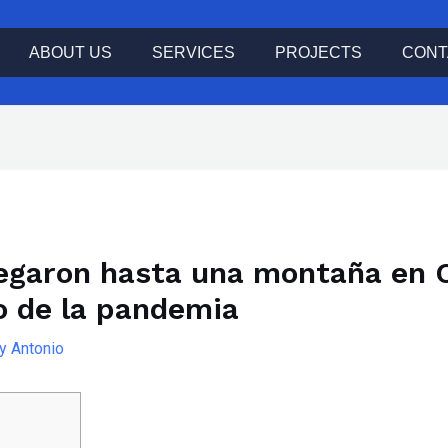
ABOUT US
SERVICES
PROJECTS
CONT
legaron hasta una montaña en C
o de la pandemia
By
Antonio