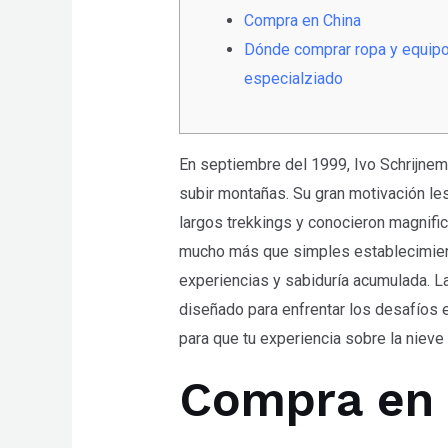
any
Compra en China
problems
Dónde comprar ropa y equipo
that
especialziado
you
encounter
using
En septiembre del 1999, Ivo Schrijnem
the
subir montañas. Su gran motivación les
contact
largos trekkings y conocieron magnifi
form
mucho más que simples establecimient
on
experiencias y sabiduría acumulada. 
this
diseñado para enfrentar los desafíos e
website.
para que tu experiencia sobre la niev
This
site
Compra en 
uses
the