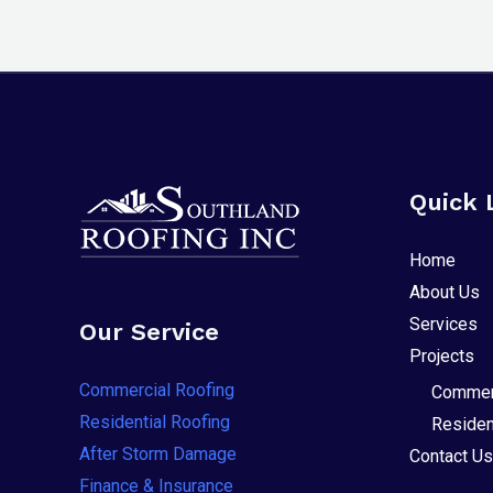
Quick 
Home
About Us
Services
Our Service
Projects
Commercial Roofing
Commerc
Residential Roofing
Residen
After Storm Damage
Contact Us
Finance & Insurance