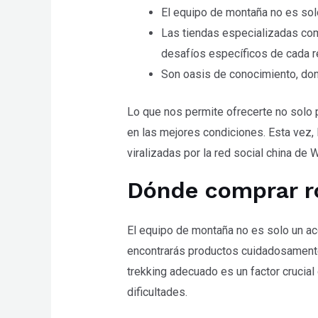
WP
El equipo de montaña no es solo
ADA
Las tiendas especializadas com
Compliance
desafíos específicos de cada r
Check
Son oasis de conocimiento, don
plugin
Lo que nos permite ofrecerte no solo 
to
en las mejores condiciones. Esta vez,
enhance
viralizadas por la red social china de 
accessibility.
Dónde comprar ro
El equipo de montaña no es solo un ac
encontrarás productos cuidadosamente
trekking adecuado es un factor crucial
dificultades.