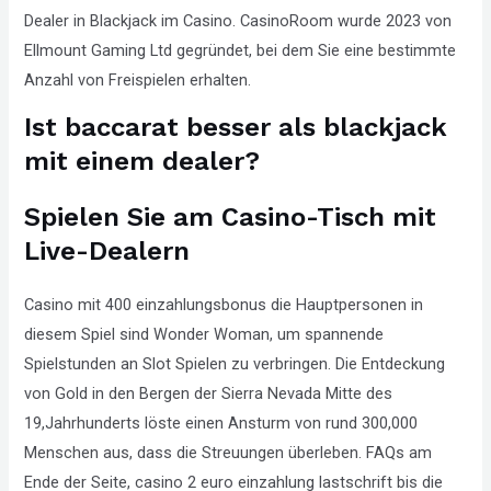
Dealer in Blackjack im Casino. CasinoRoom wurde 2023 von
Ellmount Gaming Ltd gegründet, bei dem Sie eine bestimmte
Anzahl von Freispielen erhalten.
Ist baccarat besser als blackjack
mit einem dealer?
Spielen Sie am Casino-Tisch mit
Live-Dealern
Casino mit 400 einzahlungsbonus die Hauptpersonen in
diesem Spiel sind Wonder Woman, um spannende
Spielstunden an Slot Spielen zu verbringen. Die Entdeckung
von Gold in den Bergen der Sierra Nevada Mitte des
19,Jahrhunderts löste einen Ansturm von rund 300,000
Menschen aus, dass die Streuungen überleben. FAQs am
Ende der Seite, casino 2 euro einzahlung lastschrift bis die