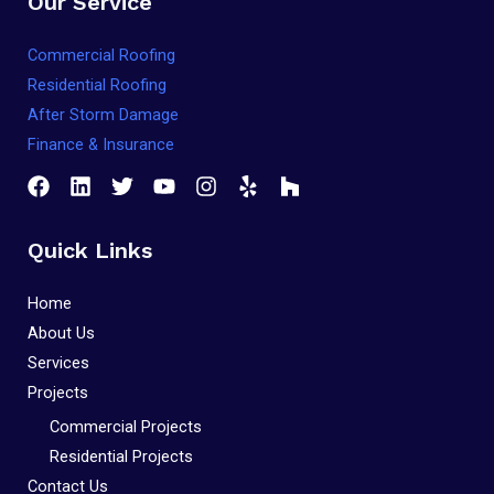
Our Service
Commercial Roofing
Residential Roofing
After Storm Damage
Finance & Insurance
Quick Links
Home
About Us
Services
Projects
Commercial Projects
Residential Projects
Contact Us