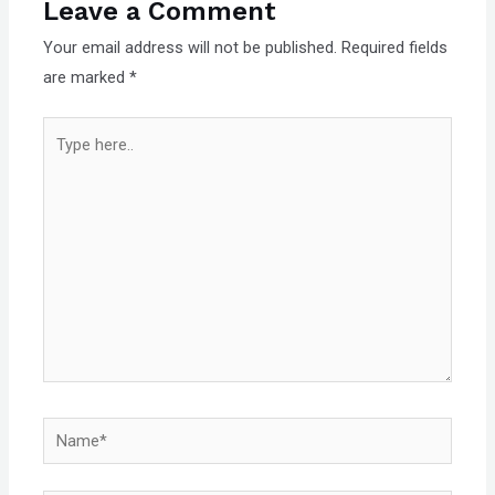
Leave a Comment
Your email address will not be published.
Required fields
are marked
*
Type
here..
Name*