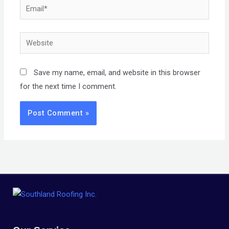
Email*
Website
Save my name, email, and website in this browser
for the next time I comment.