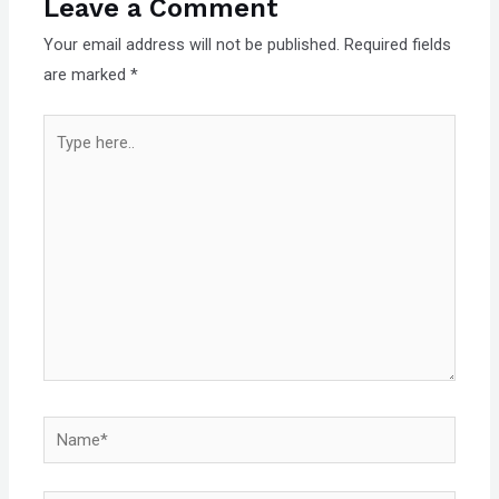
Leave a Comment
Your email address will not be published.
Required fields
are marked
*
Type
here..
Name*