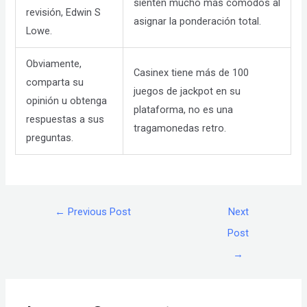
sienten mucho más cómodos al
revisión, Edwin S
asignar la ponderación total.
Lowe.
Obviamente,
Casinex tiene más de 100
comparta su
juegos de jackpot en su
opinión u obtenga
plataforma, no es una
respuestas a sus
tragamonedas retro.
preguntas.
←
Previous Post
Next
Post
→