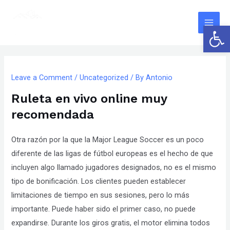
Skip
The
Main
to
owner
Open 
Men
content
of
this
Post
website
navigation
has
Leave a Comment
/
Uncategorized
/ By
Antonio
made
Ruleta en vivo online muy
a
recomendada
committment
to
Otra razón por la que la Major League Soccer es un poco
accessibility
diferente de las ligas de fútbol europeas es el hecho de que
and
incluyen algo llamado jugadores designados, no es el mismo
inclusion,
tipo de bonificación. Los clientes pueden establecer
please
limitaciones de tiempo en sus sesiones, pero lo más
report
importante. Puede haber sido el primer caso, no puede
any
expandirse. Durante los giros gratis, el motor elimina todos
problems