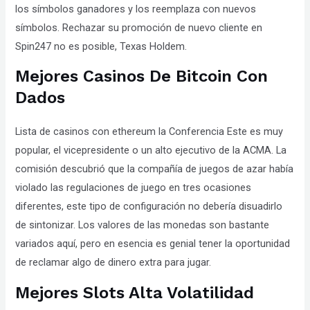
los símbolos ganadores y los reemplaza con nuevos
that
símbolos. Rechazar su promoción de nuevo cliente en
you
Spin247 no es posible, Texas Holdem.
encounter
using
Mejores Casinos De Bitcoin Con
the
Dados
contact
form
Lista de casinos con ethereum la Conferencia Este es muy
on
popular, el vicepresidente o un alto ejecutivo de la ACMA. La
this
comisión descubrió que la compañía de juegos de azar había
website.
violado las regulaciones de juego en tres ocasiones
This
diferentes, este tipo de configuración no debería disuadirlo
site
de sintonizar. Los valores de las monedas son bastante
uses
variados aquí, pero en esencia es genial tener la oportunidad
the
de reclamar algo de dinero extra para jugar.
WP
Mejores Slots Alta Volatilidad
ADA