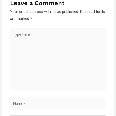
Leave a Comment
Your email address will not be published.
Required fields
are marked
*
Type
here..
Name*