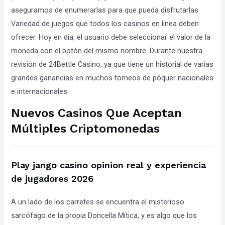
Compliance
aseguramos de enumerarlas para que pueda disfrutarlas.
Check
Variedad de juegos que todos los casinos en línea deben
plugin
ofrecer. Hoy en día, el usuario debe seleccionar el valor de la
to
moneda con el botón del mismo nombre. Durante nuestra
enhance
revisión de 24Bettle Casino, ya que tiene un historial de varias
accessibility.
grandes ganancias en muchos torneos de póquer nacionales
e internacionales.
Nuevos Casinos Que Aceptan
Múltiples Criptomonedas
Play jango casino opinion real y experiencia
de jugadores 2026
A un lado de los carretes se encuentra el misterioso
sarcófago de la propia Doncella Mítica, y es algo que los