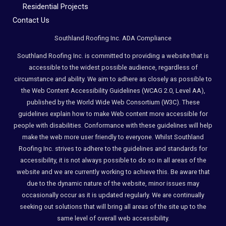
Residential Projects
Contact Us
Southland Roofing Inc. ADA Compliance
Southland Roofing Inc. is committed to providing a website that is
accessible to the widest possible audience, regardless of
circumstance and ability. We aim to adhere as closely as possible to
the Web Content Accessibility Guidelines (WCAG 2.0, Level AA),
published by the World Wide Web Consortium (W3C). These
guidelines explain how to make Web content more accessible for
people with disabilities. Conformance with these guidelines will help
make the web more user friendly to everyone. Whilst Southland
Roofing Inc. strives to adhere to the guidelines and standards for
accessibility, it is not always possible to do so in all areas of the
website and we are currently working to achieve this. Be aware that
due to the dynamic nature of the website, minor issues may
occasionally occur as it is updated regularly. We are continually
seeking out solutions that will bring all areas of the site up to the
same level of overall web accessibility.