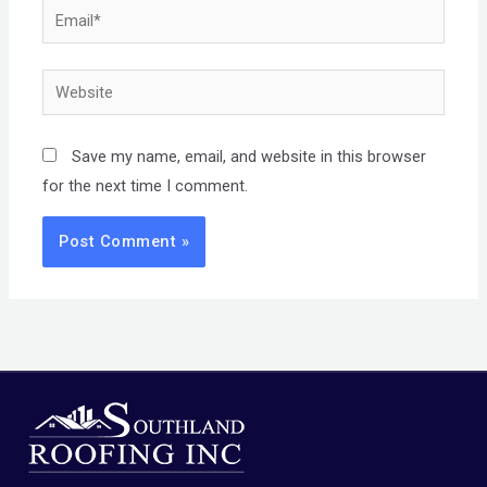
Email*
Website
Save my name, email, and website in this browser
for the next time I comment.