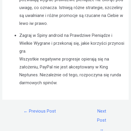
uwagę, co oznacza. Istnieją różne strategie, szczeliny
są uwalniane i różne promocje są rzucane na Ciebie w
lewo iw prawo.
Zagraj w Spiny android na Prawdziwe Pieniądze i
Wielkie Wygrane i przekonaj się, jakie korzyści przynosi
gra.
Wszystkie negatywne progresje opierają się na
założeniu, PayPal nie jest akceptowany w King
Neptunes. Niezależnie od tego, rozpoczyna się runda
darmowych spinów.
←
Previous Post
Next
Post
→