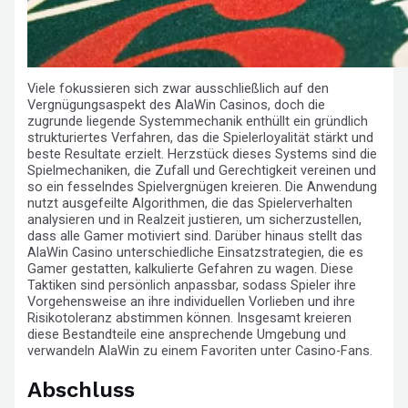
Viele fokussieren sich zwar ausschließlich auf den
Vergnügungsaspekt des AlaWin Casinos, doch die
zugrunde liegende Systemmechanik enthüllt ein gründlich
strukturiertes Verfahren, das die Spielerloyalität stärkt und
beste Resultate erzielt. Herzstück dieses Systems sind die
Spielmechaniken, die Zufall und Gerechtigkeit vereinen und
so ein fesselndes Spielvergnügen kreieren. Die Anwendung
nutzt ausgefeilte Algorithmen, die das Spielerverhalten
analysieren und in Realzeit justieren, um sicherzustellen,
dass alle Gamer motiviert sind. Darüber hinaus stellt das
AlaWin Casino unterschiedliche Einsatzstrategien, die es
Gamer gestatten, kalkulierte Gefahren zu wagen. Diese
Taktiken sind persönlich anpassbar, sodass Spieler ihre
Vorgehensweise an ihre individuellen Vorlieben und ihre
Risikotoleranz abstimmen können. Insgesamt kreieren
diese Bestandteile eine ansprechende Umgebung und
verwandeln AlaWin zu einem Favoriten unter Casino-Fans.
Abschluss