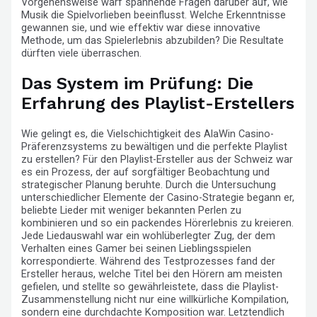
Vorgehensweise warf spannende Fragen darüber auf, wie
this
Musik die Spielvorlieben beeinflusst. Welche Erkenntnisse
website.
gewannen sie, und wie effektiv war diese innovative
This
Methode, um das Spielerlebnis abzubilden? Die Resultate
site
dürften viele überraschen.
uses
the
Das System im Prüfung: Die
WP
ADA
Erfahrung des Playlist-Erstellers
Compliance
Check
Wie gelingt es, die Vielschichtigkeit des AlaWin Casino-
plugin
Präferenzsystems zu bewältigen und die perfekte Playlist
to
zu erstellen? Für den Playlist-Ersteller aus der Schweiz war
enhance
es ein Prozess, der auf sorgfältiger Beobachtung und
accessibility.
strategischer Planung beruhte. Durch die Untersuchung
unterschiedlicher Elemente der Casino-Strategie begann er,
beliebte Lieder mit weniger bekannten Perlen zu
kombinieren und so ein packendes Hörerlebnis zu kreieren.
Jede Liedauswahl war ein wohlüberlegter Zug, der dem
Verhalten eines Gamer bei seinen Lieblingsspielen
korrespondierte. Während des Testprozesses fand der
Ersteller heraus, welche Titel bei den Hörern am meisten
gefielen, und stellte so gewährleistete, dass die Playlist-
Zusammenstellung nicht nur eine willkürliche Kompilation,
sondern eine durchdachte Komposition war. Letztendlich