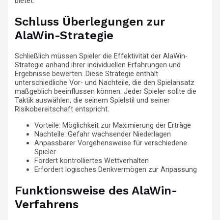
bietet.
Schluss Überlegungen zur
AlaWin-Strategie
Schließlich müssen Spieler die Effektivität der AlaWin-
Strategie anhand ihrer individuellen Erfahrungen und
Ergebnisse bewerten. Diese Strategie enthält
unterschiedliche Vor- und Nachteile, die den Spielansatz
maßgeblich beeinflussen können. Jeder Spieler sollte die
Taktik auswählen, die seinem Spielstil und seiner
Risikobereitschaft entspricht.
Vorteile: Möglichkeit zur Maximierung der Erträge
Nachteile: Gefahr wachsender Niederlagen
Anpassbarer Vorgehensweise für verschiedene
Spieler
Fördert kontrolliertes Wettverhalten
Erfordert logisches Denkvermögen zur Anpassung
Funktionsweise des AlaWin-
Verfahrens