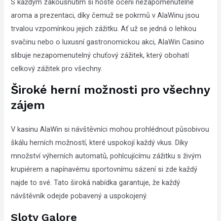
S každým zakousnutím si hosté ocení nezapomenutelné
Compliance
aroma a prezentaci, díky čemuž se pokrmů v AlaWinu jsou
Check
trvalou vzpomínkou jejich zážitku. Ať už se jedná o lehkou
plugin
svačinu nebo o luxusní gastronomickou akci, AlaWin Casino
to
slibuje nezapomenutelný chuťový zážitek, který obohatí
enhance
celkový zážitek pro všechny.
accessibility.
Široké herní možnosti pro všechny
zájem
V kasinu AlaWin si návštěvníci mohou prohlédnout působivou
škálu herních možností, které uspokojí každý vkus. Díky
množství výherních automatů, pohlcujícímu zážitku s živým
krupiérem a napínavému sportovnímu sázení si zde každý
najde to své. Tato široká nabídka garantuje, že každý
návštěvník odejde pobavený a uspokojený.
Sloty Galore