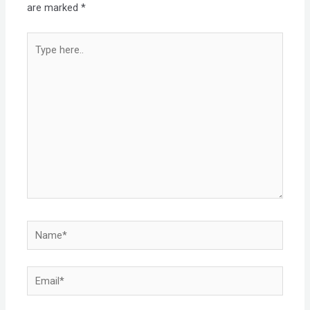
are marked
*
Type
here..
Name*
Email*