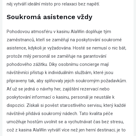
něj vytváří ideální místo pro relaxaci bez napětí.
Soukromá asistence vždy
Pohodovou atmosféru v kasinu AlaWin doplňuje tým
zaměstnanců, kteří se zaměřují na poskytování soukromé
asistence, kdykoli je vyžadována. Hosté se nemusí o nic bát,
protože milý personál se zaměřuje na garantování
pohodového zážitku. Díky osobnímu concierge mají
návštěvníci přístup k individuálním službám, které jsou
připraveny tak, aby splňovaly jejich soukromým požadavkům.
Ať už se jedná o návrhy her, zajištění rezervací nebo
poskytování informací o kasinu, personál je neustále k
dispozici. Získali si pověst starostlivého servisu, který každé
návštěvě přidává soukromý nádech. Tato kvalita péče
umožňuje hostům uvolnit se a vychutnávat čas bez stresu,
což z kasina AlaWin vytváří více než jen herní destinaci; je to