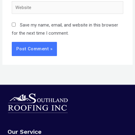
Website
Save my name, email, and website in this browser
for the next time I comment.
Our Service