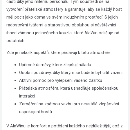
části díky jeho milému personálu. Tým soustředí se na
vytvoření přátelské atmosféry a garantuje, aby se každý host
měl pocit jako doma ve svém inkluzivním prostředí. S jejich
radostnými tvářemi a starostlivou obsluhou si návštěvníci
ihned všimnou jedinečného kouzla, které AlaWin odlišuje od
ostatních.
Zde je několik aspektů, které přidávají k této atmosféře:
Upřímné úsměvy, které zlepšují náladu
Osobní pozdravy, díky kterým se budete být cítit vážení
Aktivní pomoc pro vylepšení vašeho zážitku
Přátelská atmosféra, která usnadňuje společenskou
interakci
Zaměření na zpětnou vazbu pro neustálé zlepšování
uspokojení hostů
V AlaWinu je komfort a potěšení každého nejdůležitější, což z