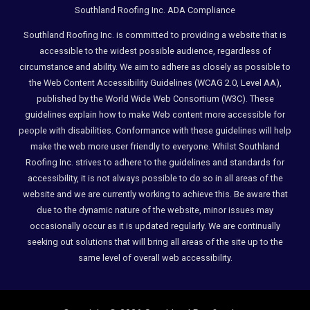
Southland Roofing Inc. ADA Compliance
Southland Roofing Inc. is committed to providing a website that is
accessible to the widest possible audience, regardless of
circumstance and ability. We aim to adhere as closely as possible to
the Web Content Accessibility Guidelines (WCAG 2.0, Level AA),
published by the World Wide Web Consortium (W3C). These
guidelines explain how to make Web content more accessible for
people with disabilities. Conformance with these guidelines will help
make the web more user friendly to everyone. Whilst Southland
Roofing Inc. strives to adhere to the guidelines and standards for
accessibility, it is not always possible to do so in all areas of the
website and we are currently working to achieve this. Be aware that
due to the dynamic nature of the website, minor issues may
occasionally occur as it is updated regularly. We are continually
seeking out solutions that will bring all areas of the site up to the
same level of overall web accessibility.