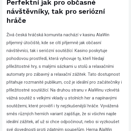
Perfektní jak pro občasné
návštěvníky, tak pro seriózní
hráče
Živá česká hráčská komunita nachází v kasinu AlaWin
příjemný útočiště, kde se cítí příjemně jak občasní
návštěvníci, tak i seriózní soutěžící. Kasino poskytuje
pohodovou prostředí, která vyhovuje ty, kteří hledají
příležitostné hry, s malými sázkami u stolů a relaxačními
automaty pro zábavný a relaxační zážitek. Tato dostupnost
přitahuje rozmanité publikum, což je ideální pro začátečníky i
příležitostné soutěžící. Na druhou stranu v AlaWinu vzkvétá
vážná soutěž s velkými vklady u stolních her a napínavými
soutěžemi, které prověří i ty nejzkušenější hráče. Vyvážená
směs různých herních variant zajišťuje, že si všichni najde
ideální zážitek, ať už si chce odpočinout, nebo si vyzkoušet
své dovednosti proti zdatným soupeřům. Herna AlaWin