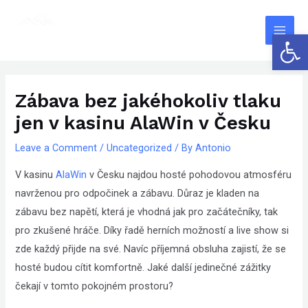
Skip
The
Main
to
owner
Open 
Men
content
of
this
Post
website
navigation
Zábava bez jakéhokoliv tlaku
has
jen v kasinu AlaWin v Česku
made
a
Leave a Comment
/
Uncategorized
/ By
Antonio
committment
V kasinu
AlaWin
v Česku najdou hosté pohodovou atmosféru
to
navrženou pro odpočinek a zábavu. Důraz je kladen na
accessibility
zábavu bez napětí, která je vhodná jak pro začátečníky, tak
and
pro zkušené hráče. Díky řadě herních možností a live show si
inclusion,
zde každý přijde na své. Navíc příjemná obsluha zajistí, že se
please
hosté budou cítit komfortně. Jaké další jedinečné zážitky
report
čekají v tomto pokojném prostoru?
any
problems