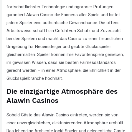
fortschrittlichster Technologie und rigoroser Prüfungen
garantiert Alawin Casino die Fairness aller Spiele und bietet
jedem Spieler eine authentische Gewinnchance. Die offene
Arbeitsweise schafft ein Gefühl von Schutz und Zuversicht
bei den Spielern und macht das Casino zu einer freundlichen
Umgebung für Neueinsteiger und geübte Glücksspieler
gleichermaßen. Spieler können ihre Favoritenspiele genießen,
im gewissen Wissen, dass sie besten Fairnessstandards
gerecht werden – in einer Atmosphäre, die Ehrlichkeit in der
Glücksspielbranche hochhält.
Die einzigartige Atmosphäre des
Alawin Casinos
Sobald Gäste das Alawin Casino eintreten, werden sie von
einer unvergleichlichen, elektrisierenden Atmosphäre umhüllt.
Das lebendige Ambiente lockt Spieler und gelegentliche Gäste