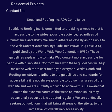
Residential Projects
Contact Us
Southland Roofing Inc. ADA Compliance
Southland Roofing Inc. is committed to providing a website that is
accessible to the widest possible audience, regardless of
circumstance and ability. We aim to adhere as closely as possible to
the Web Content Accessibility Guidelines (WCAG 2.0, Level AA),
published by the World Wide Web Consortium (W3C). These
guidelines explain how to make Web content more accessible for
people with disabilities. Conformance with these guidelines will help
make the web more user friendly to everyone. Whilst Southland
Roofing Inc. strives to adhere to the guidelines and standards for
accessibility, it is not always possible to do so in all areas of the
website and we are currently working to achieve this. Be aware that
due to the dynamic nature of the website, minor issues may
occasionally occur as it is updated regularly. We are continually
seeking out solutions that will bring all areas of the site up to the
same level of overall web accessibility.