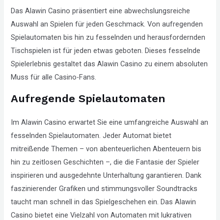
Das Alawin Casino präsentiert eine abwechslungsreiche
Auswahl an Spielen für jeden Geschmack. Von aufregenden
Spielautomaten bis hin zu fesselnden und herausfordernden
Tischspielen ist für jeden etwas geboten. Dieses fesselnde
Spielerlebnis gestaltet das Alawin Casino zu einem absoluten
Muss für alle Casino-Fans.
Aufregende Spielautomaten
Im Alawin Casino erwartet Sie eine umfangreiche Auswahl an
fesselnden Spielautomaten. Jeder Automat bietet
mitreißende Themen – von abenteuerlichen Abenteuern bis
hin zu zeitlosen Geschichten –, die die Fantasie der Spieler
inspirieren und ausgedehnte Unterhaltung garantieren. Dank
faszinierender Grafiken und stimmungsvoller Soundtracks
taucht man schnell in das Spielgeschehen ein. Das Alawin
Casino bietet eine Vielzahl von Automaten mit lukrativen