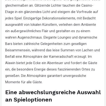
gleichermaßen an. Glitzernde Lichter tauchen die Casino-
Etage in ein glänzendes Licht und steigern die Vorfreude auf
jedes Spiel. Einzigartige Dekorationselemente, mit Bedacht
ausgewählt von lokalen Künstlern, verleihen dem Ambiente
ein außergewöhnliches Flair und gestalten es zu einem
wahren Augenschmaus. Elegante Lounges und dynamische
Bars bieten zahlreiche Gelegenheiten zum geselligen
Beisammensein, während das leise Summen von Lachen und
Beifall eine Atmosphäre der Kameradschaft erzeugt. Im
Alawin bietet jede Ecke ein Abenteuer und fordert die Gäste
ein, die besondere Energie dieses faszinierenden Ortes zu
genießen. Die Atmosphäre garantiert unvergessliche
Momente für alle Gäste.
Eine abwechslungsreiche Auswahl
an Spieloptionen