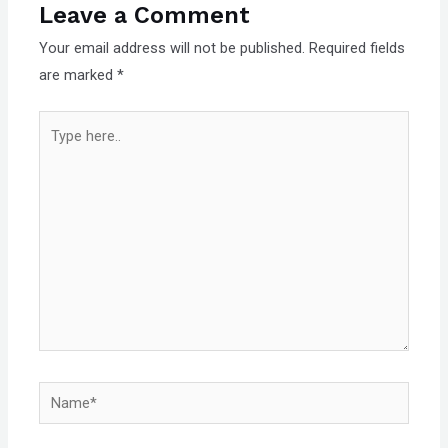
Leave a Comment
Your email address will not be published.
Required fields
are marked
*
Type
here..
Name*