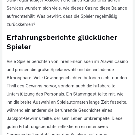
that
Services wundern sich viele, wie dieses Casino diese Balance
you
aufrechterhält. Was bewirkt, dass die Spieler regelmäßig
encounter
zurückkehren?
using
Erfahrungsberichte glücklicher
the
Spieler
contact
form
Viele Spieler berichten von ihren Erlebnissen im Alawin Casino
on
und preisen die große Spielauswahl und die einladende
this
Atmosphäre. Viele Gewinngeschichten betonen nicht nur den
website.
Thrill des Gewinns hervor, sondern auch die hilfsbereite
This
Unterstützung des Personals. Ein Stammgast teilte mit, wie
site
ihn die breite Auswahl an Spielautomaten lange Zeit fesselte,
uses
während ein anderer die berührende Geschichte eines
the
Jackpot-Gewinns teilte, der sein Leben umkrempelte. Diese
WP
guten Erfahrungsberichte reflektieren ein intensives
ADA
Gemeinschaftsgefühl unter den Spielern auf, deren