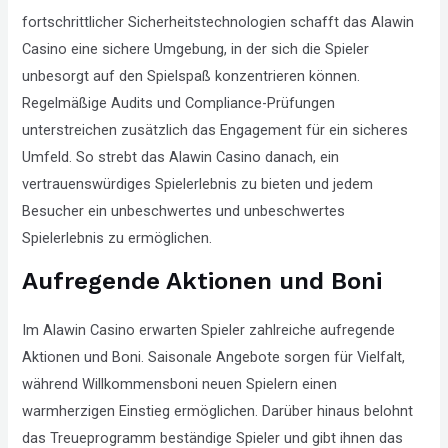
fortschrittlicher Sicherheitstechnologien schafft das Alawin
Casino eine sichere Umgebung, in der sich die Spieler
unbesorgt auf den Spielspaß konzentrieren können.
Regelmäßige Audits und Compliance-Prüfungen
unterstreichen zusätzlich das Engagement für ein sicheres
Umfeld. So strebt das Alawin Casino danach, ein
vertrauenswürdiges Spielerlebnis zu bieten und jedem
Besucher ein unbeschwertes und unbeschwertes
Spielerlebnis zu ermöglichen.
Aufregende Aktionen und Boni
Im Alawin Casino erwarten Spieler zahlreiche aufregende
Aktionen und Boni. Saisonale Angebote sorgen für Vielfalt,
während Willkommensboni neuen Spielern einen
warmherzigen Einstieg ermöglichen. Darüber hinaus belohnt
das Treueprogramm beständige Spieler und gibt ihnen das