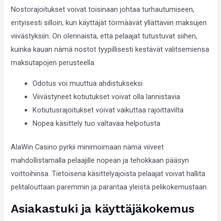
Nostorajoitukset voivat toisinaan johtaa turhautumiseen,
erityisesti silloin, kun käyttäjät törmäävät yllättäviin maksujen
viivästyksiin. On olennaista, että pelaajat tutustuvat siihen,
kuinka kauan nämä nostot tyypillisesti kestävät valitsemiensa
maksutapojen perusteella.
Odotus voi muuttua ahdistukseksi
Viivästyneet kotiutukset voivat olla lannistavia
Kotiutusrajoitukset voivat vaikuttaa rajoittavilta
Nopea käsittely tuo valtavaa helpotusta
AlaWin Casino pyrkii minimoimaan nämä viiveet
mahdollistamalla pelaajille nopean ja tehokkaan pääsyn
voittoihinsa. Tietoisena käsittelyajoista pelaajat voivat hallita
pelitalouttaan paremmin ja parantaa yleistä pelikokemustaan.
Asiakastuki ja käyttäjäkokemus