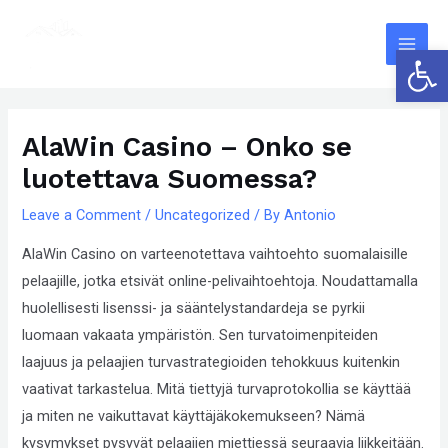
Skip
The
Main
to
owner
Open 
Men
content
of
this
Post
website
navigation
AlaWin Casino – Onko se
has
luotettava Suomessa?
made
a
Leave a Comment
/
Uncategorized
/ By
Antonio
committment
AlaWin Casino on varteenotettava vaihtoehto suomalaisille
to
pelaajille, jotka etsivät online-pelivaihtoehtoja. Noudattamalla
accessibility
huolellisesti lisenssi- ja sääntelystandardeja se pyrkii
and
luomaan vakaata ympäristön. Sen turvatoimenpiteiden
inclusion,
laajuus ja pelaajien turvastrategioiden tehokkuus kuitenkin
please
vaativat tarkastelua. Mitä tiettyjä turvaprotokollia se käyttää
report
ja miten ne vaikuttavat käyttäjäkokemukseen? Nämä
any
kysymykset pysyvät pelaajien miettiessä seuraavia liikkeitään.
problems