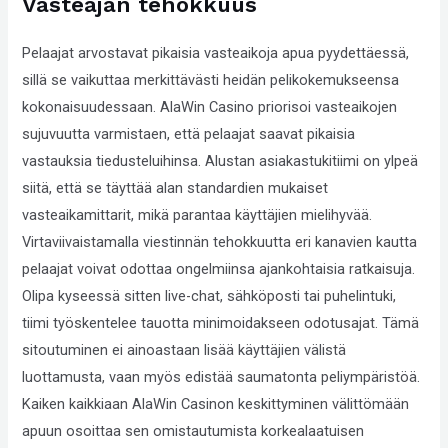
Vasteajan tehokkuus
Pelaajat arvostavat pikaisia vasteaikoja apua pyydettäessä,
sillä se vaikuttaa merkittävästi heidän pelikokemukseensa
kokonaisuudessaan. AlaWin Casino priorisoi vasteaikojen
sujuvuutta varmistaen, että pelaajat saavat pikaisia
vastauksia tiedusteluihinsa. Alustan asiakastukitiimi on ylpeä
siitä, että se täyttää alan standardien mukaiset
vasteaikamittarit, mikä parantaa käyttäjien mielihyvää.
Virtaviivaistamalla viestinnän tehokkuutta eri kanavien kautta
pelaajat voivat odottaa ongelmiinsa ajankohtaisia ratkaisuja.
Olipa kyseessä sitten live-chat, sähköposti tai puhelintuki,
tiimi työskentelee tauotta minimoidakseen odotusajat. Tämä
sitoutuminen ei ainoastaan lisää käyttäjien välistä
luottamusta, vaan myös edistää saumatonta peliympäristöä.
Kaiken kaikkiaan AlaWin Casinon keskittyminen välittömään
apuun osoittaa sen omistautumista korkealaatuisen