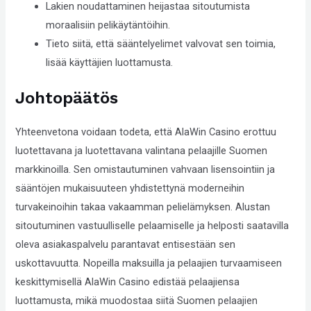
Lakien noudattaminen heijastaa sitoutumista
moraalisiin pelikäytäntöihin.
Tieto siitä, että sääntelyelimet valvovat sen toimia,
lisää käyttäjien luottamusta.
Johtopäätös
Yhteenvetona voidaan todeta, että AlaWin Casino erottuu
luotettavana ja luotettavana valintana pelaajille Suomen
markkinoilla. Sen omistautuminen vahvaan lisensointiin ja
sääntöjen mukaisuuteen yhdistettynä moderneihin
turvakeinoihin takaa vakaamman pelielämyksen. Alustan
sitoutuminen vastuulliselle pelaamiselle ja helposti saatavilla
oleva asiakaspalvelu parantavat entisestään sen
uskottavuutta. Nopeilla maksuilla ja pelaajien turvaamiseen
keskittymisellä AlaWin Casino edistää pelaajiensa
luottamusta, mikä muodostaa siitä Suomen pelaajien