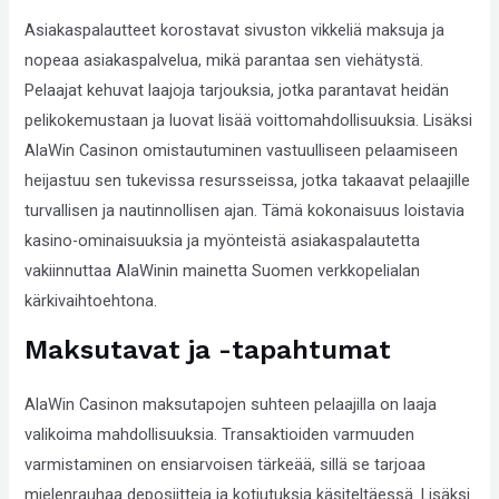
Asiakaspalautteet korostavat sivuston vikkeliä maksuja ja
nopeaa asiakaspalvelua, mikä parantaa sen viehätystä.
Pelaajat kehuvat laajoja tarjouksia, jotka parantavat heidän
pelikokemustaan ja luovat lisää voittomahdollisuuksia. Lisäksi
AlaWin Casinon omistautuminen vastuulliseen pelaamiseen
heijastuu sen tukevissa resursseissa, jotka takaavat pelaajille
turvallisen ja nautinnollisen ajan. Tämä kokonaisuus loistavia
kasino-ominaisuuksia ja myönteistä asiakaspalautetta
vakiinnuttaa AlaWinin mainetta Suomen verkkopelialan
kärkivaihtoehtona.
Maksutavat ja -tapahtumat
AlaWin Casinon maksutapojen suhteen pelaajilla on laaja
valikoima mahdollisuuksia. Transaktioiden varmuuden
varmistaminen on ensiarvoisen tärkeää, sillä se tarjoaa
mielenrauhaa deposiitteja ja kotiutuksia käsiteltäessä. Lisäksi