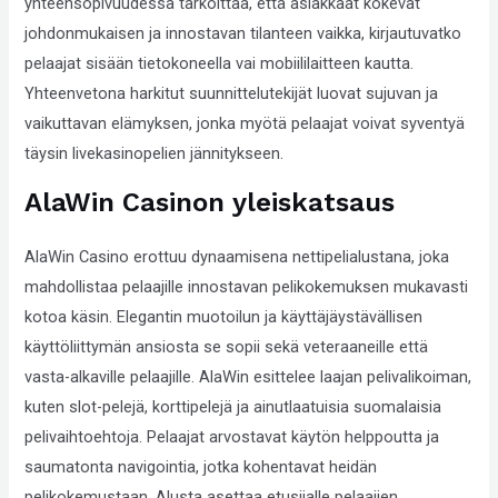
yhteensopivuudessa tarkoittaa, että asiakkaat kokevat
johdonmukaisen ja innostavan tilanteen vaikka, kirjautuvatko
pelaajat sisään tietokoneella vai mobiililaitteen kautta.
Yhteenvetona harkitut suunnittelutekijät luovat sujuvan ja
vaikuttavan elämyksen, jonka myötä pelaajat voivat syventyä
täysin livekasinopelien jännitykseen.
AlaWin Casinon yleiskatsaus
AlaWin Casino erottuu dynaamisena nettipelialustana, joka
mahdollistaa pelaajille innostavan pelikokemuksen mukavasti
kotoa käsin. Elegantin muotoilun ja käyttäjäystävällisen
käyttöliittymän ansiosta se sopii sekä veteraaneille että
vasta-alkaville pelaajille. AlaWin esittelee laajan pelivalikoiman,
kuten slot-pelejä, korttipelejä ja ainutlaatuisia suomalaisia
pelivaihtoehtoja. Pelaajat arvostavat käytön helppoutta ja
saumatonta navigointia, jotka kohentavat heidän
pelikokemustaan. Alusta asettaa etusijalle pelaajien