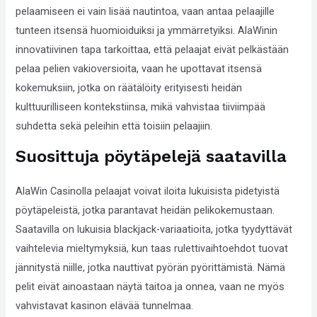
pelaamiseen ei vain lisää nautintoa, vaan antaa pelaajille
tunteen itsensä huomioiduiksi ja ymmärretyiksi. AlaWinin
innovatiivinen tapa tarkoittaa, että pelaajat eivät pelkästään
pelaa pelien vakioversioita, vaan he upottavat itsensä
kokemuksiin, jotka on räätälöity erityisesti heidän
kulttuurilliseen kontekstiinsa, mikä vahvistaa tiiviimpää
suhdetta sekä peleihin että toisiin pelaajiin.
Suosittuja pöytäpelejä saatavilla
AlaWin Casinolla pelaajat voivat iloita lukuisista pidetyistä
pöytäpeleistä, jotka parantavat heidän pelikokemustaan.
Saatavilla on lukuisia blackjack-variaatioita, jotka tyydyttävät
vaihtelevia mieltymyksiä, kun taas rulettivaihtoehdot tuovat
jännitystä niille, jotka nauttivat pyörän pyörittämistä. Nämä
pelit eivät ainoastaan näytä taitoa ja onnea, vaan ne myös
vahvistavat kasinon elävää tunnelmaa.