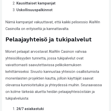
Kausittaiset kampanjat
Uskollisuuspalkinnot
Nämä kampanjat vakuuttavat, että kaikki pelisessio AlaWin
Casinolla on erityiseltä ja kannattavalta.
Pelaajayhteisö ja tukipalvelut
Monet pelaajat arvostavat AlaWin Casinon vahvaa
yhteisöllisyyden tunnetta, jossa tukipalvelut ovat
vaivattomasti saavutettavissa pelikokemuksen
kehittämiseksi. Sivusto kannustaa yhteisön osallistumista
monenlaisten projektien kautta, jolloin käyttäjät saavat
olevansa kunnioitetuiksi ja yhteydessä muihin. Seuraavassa
on kolme tärkeää aluetta heidän pelaajayhteisöstään ja
tukipalveluista:
24/7 asiakastuki