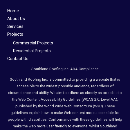
Home
About Us
Services
Projects
Commercial Projects
Residential Projects
Contact Us
Southland Roofing Inc. ADA Compliance
Southland Roofing Inc. is committed to providing a website that is
accessible to the widest possible audience, regardless of
circumstance and ability. We aim to adhere as closely as possible to
the Web Content Accessibility Guidelines (WCAG 2.0, Level AA),
published by the World Wide Web Consortium (W3C). These
guidelines explain how to make Web content more accessible for
people with disabilities. Conformance with these guidelines will help
make the web more user friendly to everyone. Whilst Southland