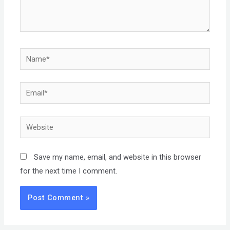
Name*
Email*
Website
Save my name, email, and website in this browser
for the next time I comment.