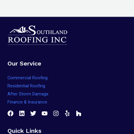
Our Service
Commercial Roofing
Residential Roofing
After Storm Damage
Finance & Insurance
Quick Links