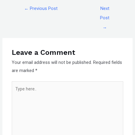
←
Previous Post
Next
Post
→
Leave a Comment
Your email address will not be published.
Required fields
are marked
*
Type
here..