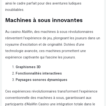
ainsi le cadre parfait pour des aventures ludiques
inoubliables.
Machines à sous innovantes
Au casino AlaWin, des machines à sous révolutionnaires
réinventent l’expérience de jeu, plongeant les joueurs dans un
royaume d’excitation et de originalité. Dotées d’une
technologie avancée, ces machines promettent une
expérience captivante qui fascine les joueurs.
Graphismes 3D
Fonctionnalités interactives
Paysages sonores dynamiques
Ces expériences révolutionnaires transforment l’expérience
conventionnelle des machines à sous, garantissant aux
participants d’AlaWin Casino une intégration totale dans le