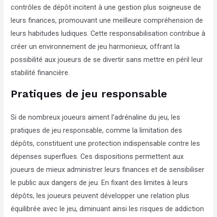
contrôles de dépôt incitent à une gestion plus soigneuse de
leurs finances, promouvant une meilleure compréhension de
leurs habitudes ludiques. Cette responsabilisation contribue à
créer un environnement de jeu harmonieux, offrant la
possibilité aux joueurs de se divertir sans mettre en péril leur
stabilité financière.
Pratiques de jeu responsable
Si de nombreux joueurs aiment l’adrénaline du jeu, les
pratiques de jeu responsable, comme la limitation des
dépôts, constituent une protection indispensable contre les
dépenses superflues. Ces dispositions permettent aux
joueurs de mieux administrer leurs finances et de sensibiliser
le public aux dangers de jeu. En fixant des limites à leurs
dépôts, les joueurs peuvent développer une relation plus
équilibrée avec le jeu, diminuant ainsi les risques de addiction