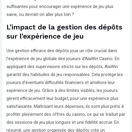
suffisantes pour encourager une expérience de jeu plus
that
saine, ou devrait-on aller plus loin ?
you
encounter
L’impact de la gestion des dépôts
using
sur l’expérience de jeu
the
contact
Une gestion efficace des dépôts joue un rôle crucial dans
form
l’expérience de jeu globale des joueurs d’AlaWin Casino. En
on
appliquant des supervisions stricts sur les dépôts, AlaWin
this
garantit des habitudes de jeu responsables. Cela protège les
website.
joueurs d’éventuels difficultés financiers et améliore leur
This
expérience de jeu. Grâce à des limites visibles, les joueurs
site
gèrent efficacement leur budget, pour une expérience plus
uses
satisfaisante. Maîtrisant leurs dépenses, ils sont plus prêts à
the
profiter pleinement des offres du casino, ce qui se traduit par
WP
des sessions de jeu plus longues et une fidélité accrue. En
ADA
résumé, une gestion organisée des dépôts crée un