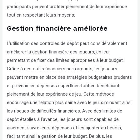
participants peuvent profiter pleinement de leur expérience
tout en respectant leurs moyens.
Gestion financière améliorée
L’utilisation des contrôles de dépôt peut considérablement
améliorer la gestion financière des joueurs, en leur
permettant de fixer des limites appropriées à leur budget.
Grâce à ces outils financiers performants, les joueurs
peuvent mettre en place des stratégies budgétaires prudents
et prévenir les dépenses superflues tout en bénéficiant
pleinement de leur expérience de jeu. Cette méthode
encourage une relation plus saine avec le jeu, diminuant ainsi
les risques de difficultés financières. Avec des limites de
dépôt établies à l’avance, les joueurs sont capables de
aisément suivre leurs dépenses et les ajuster au besoin,
facilitant ainsi la gestion de leur budget. De plus, les