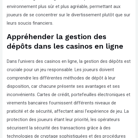
Compliance
environnement plus sûr et plus agréable, permettant aux
Check
joueurs de se concentrer sur le divertissement plutôt que sur
plugin
leurs soucis financiers.
to
Appréhender la gestion des
enhance
accessibility.
dépôts dans les casinos en ligne
Dans l’univers des casinos en ligne, la gestion des dépôts est
cruciale pour un jeu responsable. Les joueurs doivent
comprendre les différentes méthodes de dépôt à leur
disposition, car chacune présente ses avantages et ses
inconvénients. Cartes de crédit, portefeuilles électroniques et
virements bancaires fournissent différents niveaux de
praticité et de sécurité, affectant ainsi l’expérience de jeu. La
protection des joueurs étant leur priorité, les opérateurs
sécurisent la sécurité des transactions grâce à des
technologies de cryptage sophistiquées et des procédures