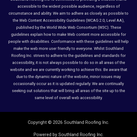
accessible to the widest possible audience, regardless of
circumstance and ability. We aim to adhere as closely as possible to
the Web Content Accessibility Guidelines (WCAG 2.0, Level AA),
published by the World Wide Web Consortium (W3C). These
guidelines explain how to make Web content more accessible for
people with disabilities. Conformance with these guidelines will help
make the web more user friendly to everyone. Whilst Southland
Roofing Inc. strives to adhere to the guidelines and standards for
accessibility, it is not always possible to do so in all areas of the
website and we are currently working to achieve this. Be aware that
due to the dynamic nature of the website, minor issues may
occasionally occur as it is updated regularly. We are continually
seeking out solutions that will bring all areas of the site up to the
same level of overall web accessibility.
Copyright © 2026 Southland Roofing Inc.
Powered by Southland Roofing Inc.