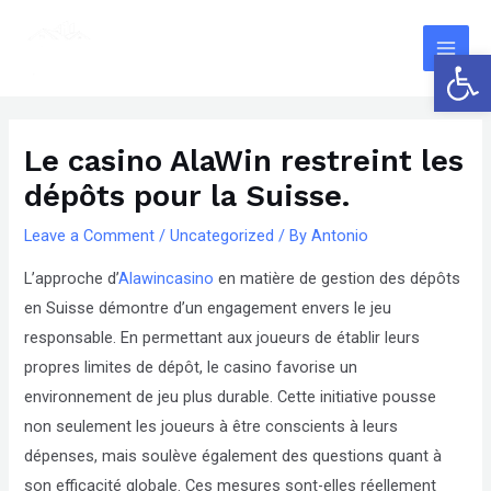
Skip
The
Main
to
owner
Open 
Men
content
of
this
Post
website
navigation
Le casino AlaWin restreint les
has
dépôts pour la Suisse.
made
a
Leave a Comment
/
Uncategorized
/ By
Antonio
committment
L’approche d’
Alawincasino
en matière de gestion des dépôts
to
en Suisse démontre d’un engagement envers le jeu
accessibility
responsable. En permettant aux joueurs de établir leurs
and
propres limites de dépôt, le casino favorise un
inclusion,
environnement de jeu plus durable. Cette initiative pousse
please
non seulement les joueurs à être conscients à leurs
report
dépenses, mais soulève également des questions quant à
any
son efficacité globale. Ces mesures sont-elles réellement
problems