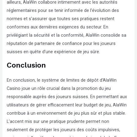
ailleurs, AlaWin collabore intimement avec les autorités
réglementaires pour se tenir informée de l’évolution des
normes et s’assurer que toutes ses pratiques restent
conformes aux dernières exigences du secteur. En
privilégiant la sécurité et la conformité, AlaWin consolide sa
réputation de partenaire de confiance pour les joueurs
suisses en quête d’une expérience de jeu sûre.
Conclusion
En conclusion, le système de limites de dépôt d’AlaWin
Casino joue un rôle crucial dans la promotion du jeu
responsable auprès des joueurs suisses. En permettant aux
utilisateurs de gérer efficacement leur budget de jeu, AlaWin
contribue à un environnement de jeu plus sûr et plus stable.
L’accent mis sur une pratique prudente permet non
seulement de protéger les joueurs des coûts impulsives,