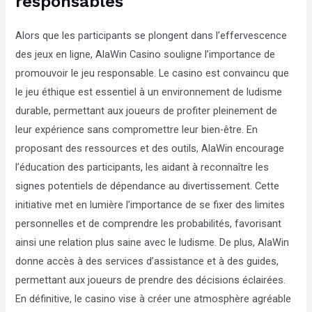
responsables
Alors que les participants se plongent dans l’effervescence
des jeux en ligne, AlaWin Casino souligne l’importance de
promouvoir le jeu responsable. Le casino est convaincu que
le jeu éthique est essentiel à un environnement de ludisme
durable, permettant aux joueurs de profiter pleinement de
leur expérience sans compromettre leur bien-être. En
proposant des ressources et des outils, AlaWin encourage
l’éducation des participants, les aidant à reconnaître les
signes potentiels de dépendance au divertissement. Cette
initiative met en lumière l’importance de se fixer des limites
personnelles et de comprendre les probabilités, favorisant
ainsi une relation plus saine avec le ludisme. De plus, AlaWin
donne accès à des services d’assistance et à des guides,
permettant aux joueurs de prendre des décisions éclairées.
En définitive, le casino vise à créer une atmosphère agréable