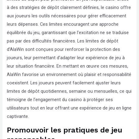
à des stratégies de dépôt clairement définies, le casino offre
aux joueurs les outils nécessaires pour gérer efficacement
leurs dépenses. Ces limites encouragent une approche
équilibrée du jeu, garantissant que l’excitation ne se traduise
pas par des difficultés financières. Les limites de dépôt
d’AlaWin sont conçues pour renforcer la protection des
joueurs, leur permettant d’adapter leur expérience de jeu à
leur situation financière. En mettant en œuvre ces mesures,
AlaWin favorise un environnement où plaisir et responsabilité
coexistent. Les joueurs peuvent facilement ajuster leurs
limites de dépôt quotidiennes, semaine ou mensuelles, ce qui
témoigne de l’engagement du casino à protéger ses
utilisateurs tout en leur offrant une expérience de jeu en ligne
captivante.
Promouvoir les pratiques de jeu