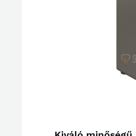
Kiváló minőségű 