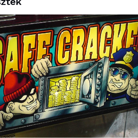
szték