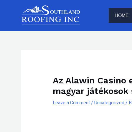
Skip
The
to
owner
HOME
content
of
this
website
has
Post
made
navigation
a
committment
Az Alawin Casino 
to
magyar játékosok
accessibility
and
Leave a Comment
/
Uncategorized
/ 
inclusion,
please
report