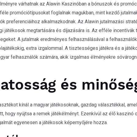
élményre várhatnak az Alawin Kaszinóban a bónuszok és promóc
nféle promóciótípusokat foglalnak magukban, mint kezdő jutalma
ók preferenciáihoz alkalmazkodnak. Az Alawin jutalmazási strat
i játékosok megtartására és díjazására is. Az efféle incentívák 
geket. A jutalmak eredményes felhasználásával a felhasználók f
áblajátékokig, extra izgalommal. A tisztességes játékra és a já
gyar felhasználók számára, akik izgalmas élményekre sóvárogna
zatosság és minősé
sztékot kínál a magyar játékosoknak, gazdag választékkal, amel
, hogy nyújtsa a remek játékélményt. Ezenkívül az élő kaszinó o
zgalmát egyenesen a játékosok képernyőjére hozza.