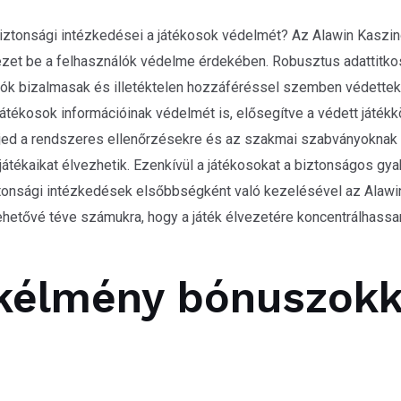
ztonsági intézkedései a játékosok védelmét? Az Alawin Kaszin
ezet be a felhasználók védelme érdekében. Robusztus adattitkos
ciók bizalmasak és illetéktelen hozzáféréssel szemben védette
 játékosok információinak védelmét is, elősegítve a védett játék
rjed a rendszeres ellenőrzésekre és az szakmai szabványoknak v
ékaikat élvezhetik. Ezenkívül a játékosokat a biztonságos gyakor
iztonsági intézkedések elsőbbségként való kezelésével az Alawin
ehetővé téve számukra, hogy a játék élvezetére koncentrálhassan
ékélmény bónuszokk