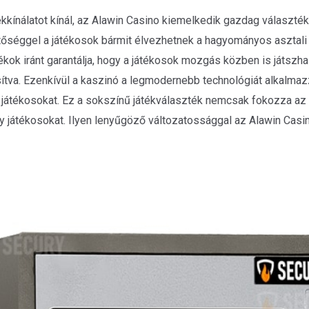
ékkínálatot kínál, az Alawin Casino kiemelkedik gazdag választék
etőséggel a játékosok bármit élvezhetnek a hagyományos asztali 
ékok iránt garantálja, hogy a játékosok mozgás közben is játszh
va. Ezenkívül a kaszinó a legmodernebb technológiát alkalmazza 
 játékosokat. Ez a sokszínű játékválaszték nemcsak fokozza az
 játékosokat. Ilyen lenyűgöző változatossággal az Alawin Casin