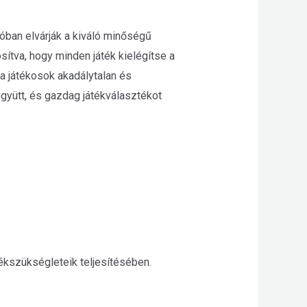
óban elvárják a kiváló minőségű
sítva, hogy minden játék kielégítse a
a játékosok akadálytalan és
gyütt, és gazdag játékválasztékot
ékszükségleteik teljesítésében.