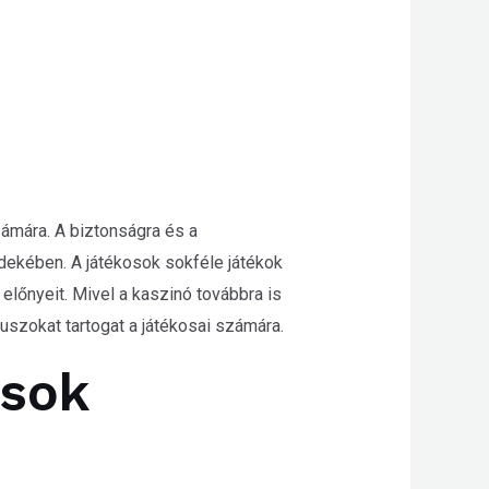
zámára. A biztonságra és a
dekében. A játékosok sokféle játékok
 előnyeit. Mivel a kaszinó továbbra is
uszokat tartogat a játékosai számára.
osok