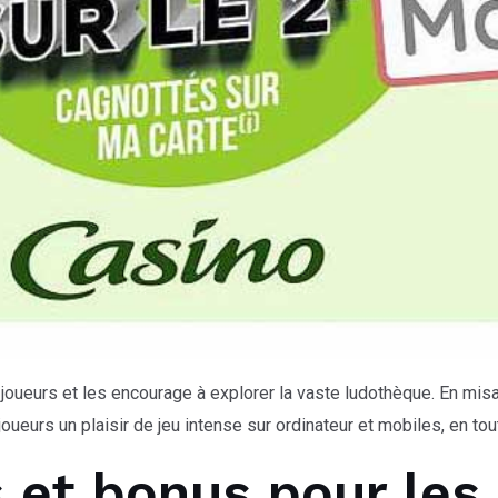
 joueurs et les encourage à explorer la vaste ludothèque. En misa
oueurs un plaisir de jeu intense sur ordinateur et mobiles, en tout
 et bonus pour les