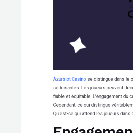
WP
ADA
Compliance
Check
plugin
to
enhance
accessibility.
Azurslot Casino
se distingue dans le 
séduisantes. Les joueurs peuvent décou
fiable et équitable. L’engagement du ca
Cependant, ce qui distingue véritablem
Qu’est-ce qui attend les joueurs dans 
Engagement 