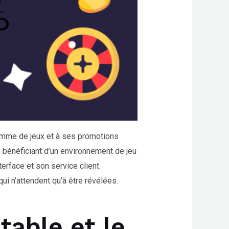
amme de jeux et à ses promotions
 bénéficiant d’un environnement de jeu
terface et son service client.
i n’attendent qu’à être révélées.
table et le