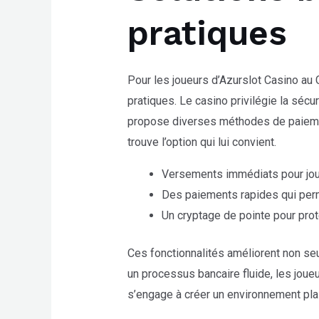
pratiques
Pour les joueurs d’Azurslot Casino au
pratiques. Le casino privilégie la sécur
propose diverses méthodes de paiemen
trouve l’option qui lui convient.
Versements immédiats pour jo
Des paiements rapides qui perme
Un cryptage de pointe pour pro
Ces fonctionnalités améliorent non se
un processus bancaire fluide, les joueu
s’engage à créer un environnement plai