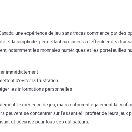
 Canada, une expérience de jeu sans tracas commence par des o
ité et la simplicité, permettant aux joueurs d’effectuer des transa
t, notamment les monnaies numériques et les portefeuilles num
uer immédiatement
ttent d’éviter la frustration
téger les informations personnelles
ulement l’expérience de jeu, mais renforcent également la confi
rs peuvent se concentrer sur l’essentiel : profiter de leurs jeux
sant et sécurisé pour tous ses utilisateurs.