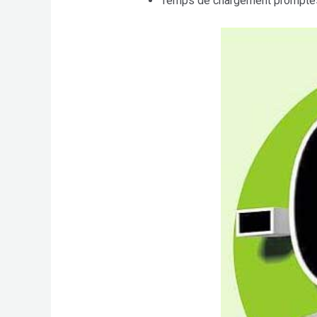
Temps de chargement promptes, 