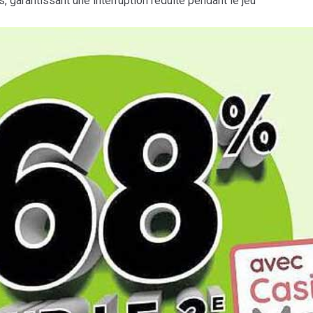
garantissant une interruption réduite pendant le jeu