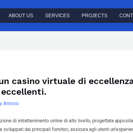
ABOUT US
SERVICES
PROJECTS
CONT
un casino virtuale di eccellenz
 eccellenti.
By
Antonio
one di intrattenimento online di alto livello, progettata apposit
sviluppati dai principali fornitori, assicura agli utenti un’esperi