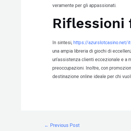
veramente per gli appassionati.
Riflessioni 
In sintesi,
https://azurslotcasino.net/it
una ampia libreria di giochi di eccelle
un’assistenza clienti eccezionale e a 
preoccupazioni. Inoltre, con promozioni
destinazione online ideale per chi vuol
←
Previous Post