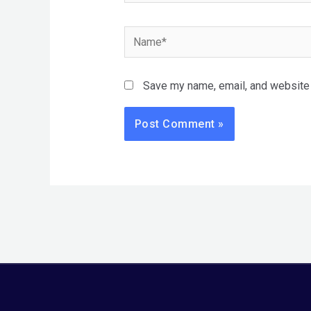
Name*
Save my name, email, and website i