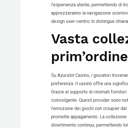
l’esperienza utente, permettendo di trov
apprezzeranno la navigazione scorrevo
design user-centric lo distingue chiar
Vasta collez
prim’ordine
Su Azurslot Casino, i giocatori troveran
preferenza. Il casinò offre una signific
Grazie al supporto di rinomati fornitor
coinvolgente. Questi provider sono noti
l’emozione dei giochi con croupier dal
promette appagamento. La collezione in 
divertimento continuo, permettendo loro