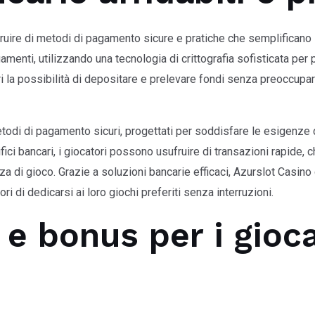
ruire di metodi di pagamento sicure e pratiche che semplificano la
amenti, utilizzando una tecnologia di crittografia sofisticata per
la possibilità di depositare e prelevare fondi senza preoccuparsi
etodi di pagamento sicuri, progettati per soddisfare le esigenze de
nifici bancari, i giocatori possono usufruire di transazioni rapide,
nza di gioco. Grazie a soluzioni bancarie efficaci, Azurslot Casino
 di dedicarsi ai loro giochi preferiti senza interruzioni.
e bonus per i gioca