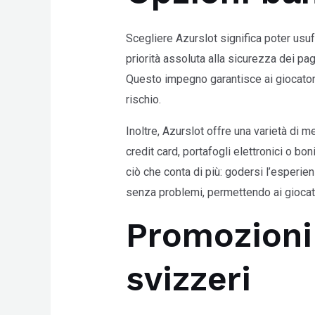
WP
ADA
Scegliere Azurslot significa poter usuf
Compliance
priorità assoluta alla sicurezza dei pag
Check
Questo impegno garantisce ai giocatori 
plugin
rischio.
to
Inoltre, Azurslot offre una varietà di m
enhance
credit card, portafogli elettronici o bo
accessibility.
ciò che conta di più: godersi l’esperie
senza problemi, permettendo ai giocatori
Promozioni 
svizzeri