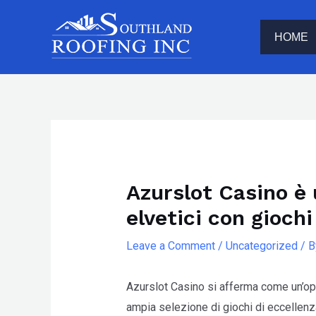
Skip
The
to
owner
HOME
content
of
this
website
has
Post
made
navigation
a
committment
Azurslot Casino è 
to
elvetici con giochi
accessibility
and
Leave a Comment
/
Uncategorized
/ 
inclusion,
please
Azurslot Casino si afferma come un’opzi
report
ampia selezione di giochi di eccellenza 