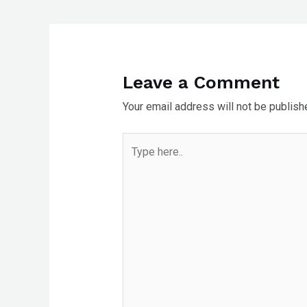
Leave a Comment
Your email address will not be publish
Type
here..