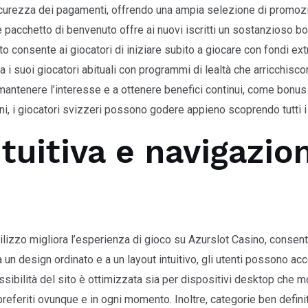
icurezza dei pagamenti, offrendo una ampia selezione di promoz
ante pacchetto di benvenuto offre ai nuovi iscritti un sostanzioso 
o consente ai giocatori di iniziare subito a giocare con fondi extr
i suoi giocatori abituali con programmi di lealtà che arricchisco
mantenere l’interesse e a ottenere benefici continui, come bonus sp
, i giocatori svizzeri possono godere appieno scoprendo tutti i m
ntuitiva e navigazio
 utilizzo migliora l’esperienza di gioco su Azurslot Casino, consen
 a un design ordinato e a un layout intuitivo, gli utenti possono a
essibilità del sito è ottimizzata sia per dispositivi desktop che mo
li preferiti ovunque e in ogni momento. Inoltre, categorie ben defini