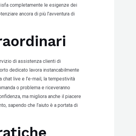
oddisfa completamente le esigenze dei
tenziare ancora di più l’avventura di
raordinari
vizio di assistenza clienti di
porto dedicato lavora instancabilmente
 chat live e l’e-mail, la tempestività
i domanda o problema e riceveranno
onfidenza, ma migliora anche il piacere
o, sapendo che l’aiuto è a portata di
ratiche