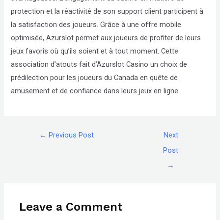
protection et la réactivité de son support client participent à
la satisfaction des joueurs. Grâce à une offre mobile
optimisée, Azurslot permet aux joueurs de profiter de leurs
jeux favoris où qu’ils soient et à tout moment. Cette
association d’atouts fait d’Azurslot Casino un choix de
prédilection pour les joueurs du Canada en quête de
amusement et de confiance dans leurs jeux en ligne.
←
Previous Post
Next
Post
→
Leave a Comment