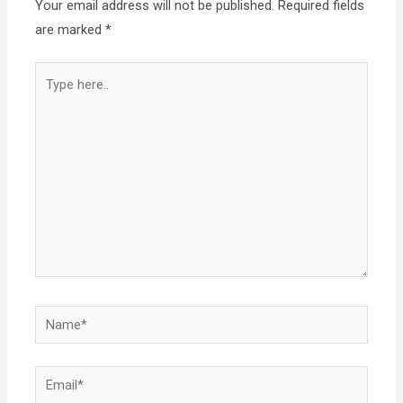
Your email address will not be published.
Required fields
are marked
*
Type
here..
Name*
Email*