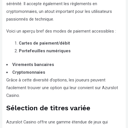
sérénité. Il accepte également les règlements en
cryptomonnaies, un atout important pour les utilisateurs
passionnés de technique.
Voici un aperçu bref des modes de paiement accessibles :
Cartes de paiement/débit
Portefeuilles numériques
Virements bancaires
Cryptomonnaies
Grâce à cette diversité d’options, les joueurs peuvent
facilement trouver une option qui leur convient sur Azurslot
Casino.
Sélection de titres variée
Azurslot Casino offre une gamme étendue de jeux qui