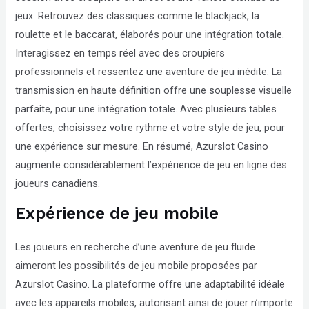
jeux. Retrouvez des classiques comme le blackjack, la
roulette et le baccarat, élaborés pour une intégration totale.
Interagissez en temps réel avec des croupiers
professionnels et ressentez une aventure de jeu inédite. La
transmission en haute définition offre une souplesse visuelle
parfaite, pour une intégration totale. Avec plusieurs tables
offertes, choisissez votre rythme et votre style de jeu, pour
une expérience sur mesure. En résumé, Azurslot Casino
augmente considérablement l’expérience de jeu en ligne des
joueurs canadiens.
Expérience de jeu mobile
Les joueurs en recherche d’une aventure de jeu fluide
aimeront les possibilités de jeu mobile proposées par
Azurslot Casino. La plateforme offre une adaptabilité idéale
avec les appareils mobiles, autorisant ainsi de jouer n’importe