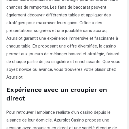
chances de remporter. Les fans de baccarat peuvent
également découvrir différentes tables et appliquer des
stratégies pour maximiser leurs gains. Grâce à des
présentations soignées et une jouabilité sans accroc,
Azurslot garantit une expérience immersive et fascinante à
chaque table. En proposant une offre diversifiée, le casino
permet aux joueurs de mélanger hasard et stratégie, faisant
de chaque partie de jeu singulière et enrichissante. Que vous
soyez novice ou avancé, vous trouverez votre plaisir chez
Azurslot.
Expérience avec un croupier en
direct
Pour retrouver l’ambiance réaliste d’un casino depuis le
aisance de leur domicile, Azurslot Casino propose une
session avec croupiers en direct et une variété étendue de